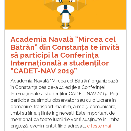
Academia Navală ”Mircea cel
Bătrân” din Constanța te invită
să participi la Conferința
Internațională a studenților
”CADET-NAV 2019”
Academia Navală ”Mircea cel Bătrân” organizează
în Constanța cea de-a 41 ediție a Conferinței
Internaționale a studenților CADET-NAV 2019. Poți
participa ca simplu observator sau cu o lucrare în
domeniile: transport maritim, arme și comunicare,
limbi străine, științe inginerești. Este important de
menționat că toate lucrările vor fi susținute în limba
engleză, evenimentul fiind adresat…
citește mai