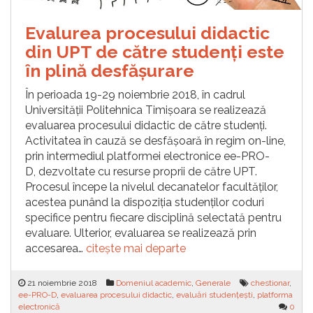
Evalurea procesului didactic
din UPT de către studenți este
în plină desfășurare
În perioada 19-29 noiembrie 2018, în cadrul
Universității Politehnica Timișoara se realizează
evaluarea procesului didactic de către studenți.
Activitatea în cauză se desfășoară în regim on-line,
prin intermediul platformei electronice ee-PRO-
D, dezvoltate cu resurse proprii de către UPT.
Procesul începe la nivelul decanatelor facultăților,
acestea punând la dispoziția studenților coduri
specifice pentru fiecare disciplină selectată pentru
evaluare. Ulterior, evaluarea se realizează prin
accesarea…
citește mai departe
21 noiembrie 2018
Domeniul academic
,
Generale
chestionar
,
ee-PRO-D
,
evaluarea procesului didactic
,
evaluări studențești
,
platforma
electronică
0