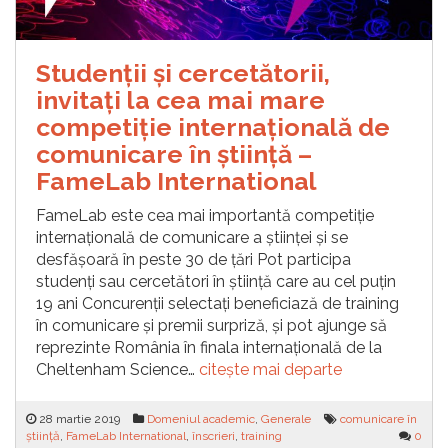
Studenții și cercetătorii,
invitați la cea mai mare
competiție internațională de
comunicare în știință –
FameLab International
FameLab este cea mai importantă competiție
internațională de comunicare a științei și se
desfășoară în peste 30 de țări Pot participa
studenți sau cercetători în știință care au cel puțin
19 ani Concurenții selectați beneficiază de training
în comunicare și premii surpriză, și pot ajunge să
reprezinte România în finala internațională de la
Cheltenham Science…
citește mai departe
28 martie 2019
Domeniul academic
,
Generale
comunicare în
știință
,
FameLab International
,
înscrieri
,
training
0