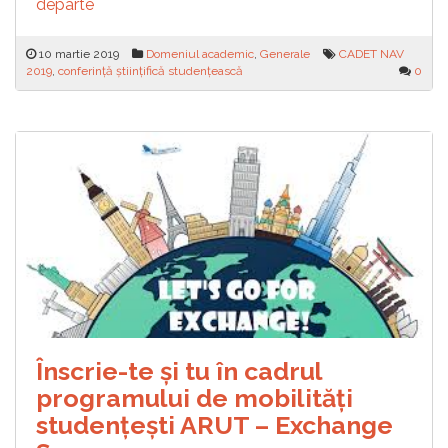
departe
10 martie 2019
Domeniul academic
,
Generale
CADET NAV
2019
,
conferință științifică studențească
0
Înscrie-te și tu în cadrul
programului de mobilități
studențești ARUT – Exchange