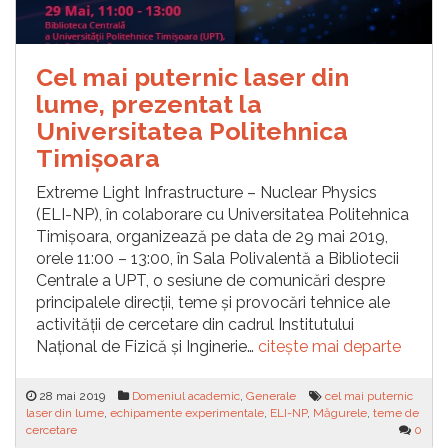
Cel mai puternic laser din
lume, prezentat la
Universitatea Politehnica
Timișoara
Extreme Light Infrastructure – Nuclear Physics
(ELI-NP), în colaborare cu Universitatea Politehnica
Timișoara, organizează pe data de 29 mai 2019,
orele 11:00 – 13:00, în Sala Polivalentă a Bibliotecii
Centrale a UPT, o sesiune de comunicări despre
principalele direcții, teme și provocări tehnice ale
activității de cercetare din cadrul Institutului
Național de Fizică și Inginerie…
citește mai departe
28 mai 2019
Domeniul academic
,
Generale
cel mai puternic
laser din lume
,
echipamente experimentale
,
ELI-NP
,
Măgurele
,
teme de
cercetare
0