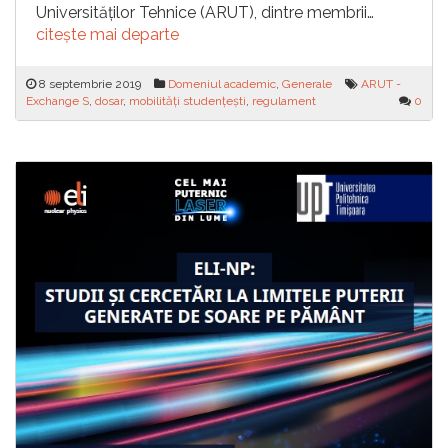
Universităților Tehnice (ARUT), dintre membrii…
citește mai departe
8 septembrie 2019
Domeniul academic
,
Generale
ARUT -
Exchange S
,
dosar
,
mobilități studențești
,
regulament
0