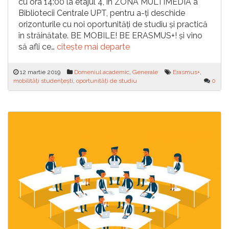
cu ora 14:00 la etajul 4, în ZONA MULTIMEDIA a
Bibliotecii Centrale UPT, pentru a-ți deschide
orizonturile cu noi oportunități de studiu și practică
în străinătate. BE MOBILE! BE ERASMUS+! și vino
să afli ce…
citește mai departe
12 martie 2019
Domeniul academic
,
Generale
Erasmus+
,
mobilități studențești
,
oportunități de studiu
0