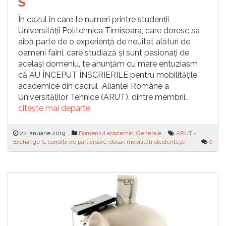
S
În cazul în care te numeri printre studenții
Universității Politehnica Timișoara, care doresc sa
aibă parte de o experiență de neuitat alături de
oameni faini, care studiază și sunt pasionați de
același domeniu, te anunțăm cu mare entuziasm
că AU ÎNCEPUT ÎNSCRIERILE pentru mobilitățile
academice din cadrul Alianței Române a
Universităților Tehnice (ARUT), dintre membrii…
citește mai departe
22 ianuarie 2019
Domeniul academic
,
Generale
ARUT -
Exchange S
,
condiții de participare
,
dosar
,
mobilități studențești
0