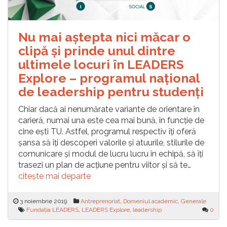
Nu mai aștepta nici măcar o
clipă și prinde unul dintre
ultimele locuri în LEADERS
Explore – programul național
de leadership pentru studenți
Chiar dacă ai nenumărate variante de orientare în
carieră, numai una este cea mai bună, în funcție de
cine ești TU. Astfel, programul respectiv îți oferă
șansa să îți descoperi valorile și atuurile, stilurile de
comunicare și modul de lucru lucru în echipă, să îți
trasezi un plan de acțiune pentru viitor și să te…
citește mai departe
3 noiembrie 2019
Antreprenoriat
,
Domeniul academic
,
Generale
Fundația LEADERS
,
LEADERS Explore
,
leadership
0