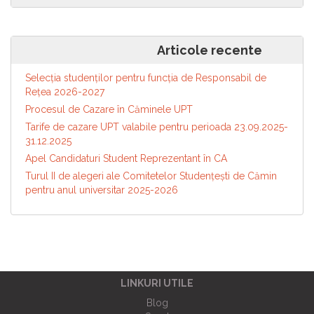
Navigare
Articole mai vechi
Articole recente
în
articole
Selecția studenților pentru funcția de Responsabil de
Reţea 2026-2027
Procesul de Cazare în Căminele UPT
Tarife de cazare UPT valabile pentru perioada 23.09.2025-
31.12.2025
Apel Candidaturi Student Reprezentant în CA
Turul II de alegeri ale Comitetelor Studențești de Cămin
pentru anul universitar 2025-2026
LINKURI UTILE
Blog