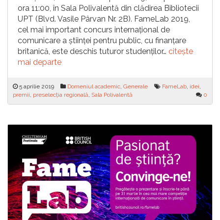
ora 11:00, în Sala Polivalentă din clădirea Bibliotecii
UPT (Blvd. Vasile Pârvan Nr. 2B). FameLab 2019,
cel mai important concurs internațional de
comunicare a științei pentru public, cu finanțare
britanică, este deschis tuturor studenților…
citește
mai departe
5 aprilie 2019
Domeniul academic
,
Generale
FameLab
,
idei
,
premii
,
preselecția regională
,
Sala Polivalentă
0