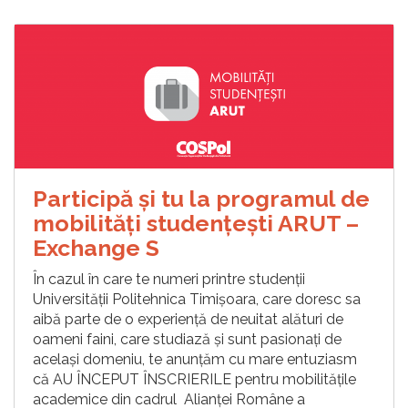
Participă și tu la programul de
mobilități studențești ARUT –
Exchange S
În cazul în care te numeri printre studenții
Universității Politehnica Timișoara, care doresc sa
aibă parte de o experiență de neuitat alături de
oameni faini, care studiază și sunt pasionați de
același domeniu, te anunțăm cu mare entuziasm
că AU ÎNCEPUT ÎNSCRIERILE pentru mobilitățile
academice din cadrul Alianței Române a