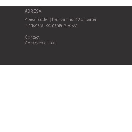
ADRESĂ
Aleea Studenților, căminul 22C, parter
Timișoara, Romania, 300551
Contact
Confidențialitate