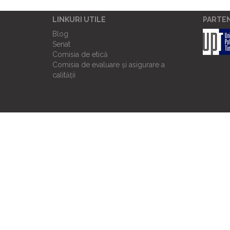
LINKURI UTILE
PARTE
Blog
Senat
Comisia de etică
Comisia de evaluare și asigurare a
calității