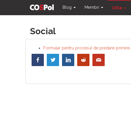
Blog
Membri
Utile
Skip
Social
to
content
Formular pentru procesul de predare-primire a