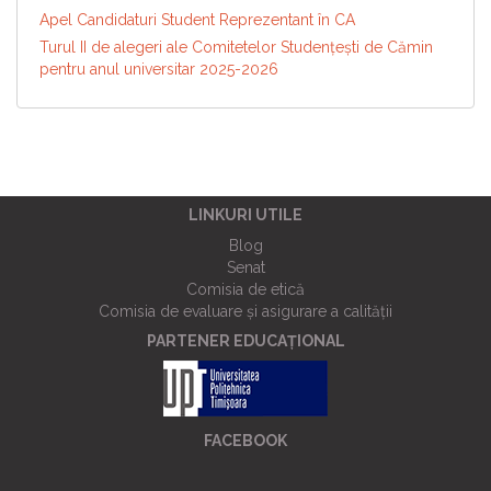
Apel Candidaturi Student Reprezentant în CA
Turul II de alegeri ale Comitetelor Studențești de Cămin
pentru anul universitar 2025-2026
LINKURI UTILE
Blog
Senat
Comisia de etică
Comisia de evaluare și asigurare a calității
PARTENER EDUCAȚIONAL
FACEBOOK