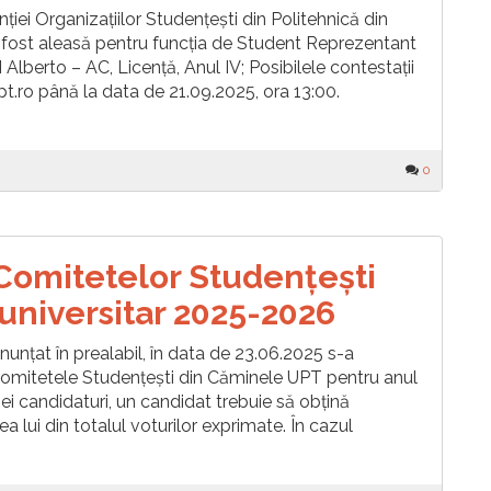
ei Organizațiilor Studențești din Politehnică din
fost aleasă pentru funcția de Student Reprezentant
 Alberto – AC, Licență, Anul IV; Posibilele contestații
.ro până la data de 21.09.2025, ora 13:00.
0
e Comitetelor Studențești
universitar 2025-2026
țat în prealabil, în data de 23.06.2025 s-a
u Comitetele Studențești din Căminele UPT pentru anul
nei candidaturi, un candidat trebuie să obțină
a lui din totalul voturilor exprimate. În cazul