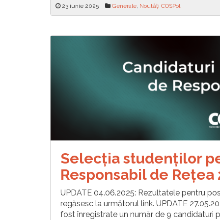
23 iunie 2025
Generale
,
Noutăți COSPol
Selecția studenților p
Responsabil de Reţea
UPDATE 04.06.2025: Rezultatele pentru postur
regăsesc la următorul link. UPDATE 27.05.20
fost înregistrate un număr de 9 candidaturi 