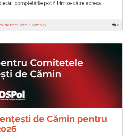
tări, completările pot fi trimise către adresa
tor de retea
,
cămin
,
complex
0
ențești de Cămin pentru
2026