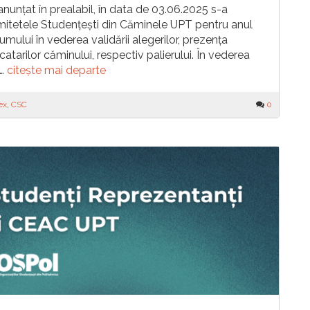
nțat în prealabil, în data de 03.06.2025 s-a
omitetele Studențești din Căminele UPT pentru anul
mului în vederea validării alegerilor, prezența
ocatarilor căminului, respectiv palierului. În vederea
e…
citește mai departe
ex
,
CSC
0