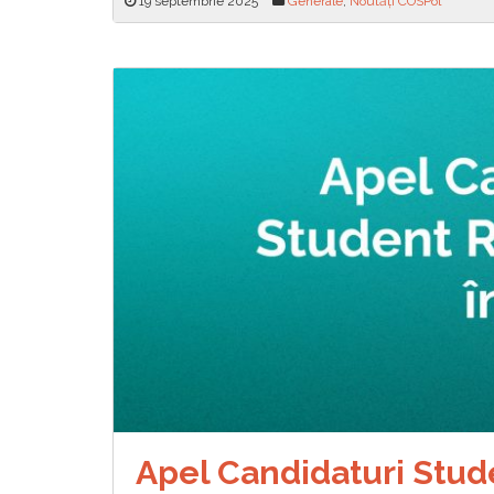
19 septembrie 2025
Generale
,
Noutăți COSPol
Apel Candidaturi Stud