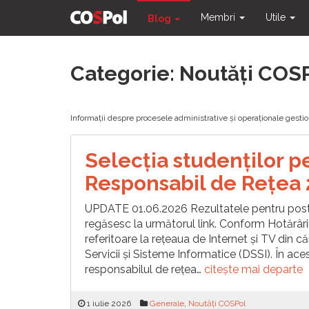
Membri
Utile
Blog
Skip
Categorie:
Noutăți COS
to
content
Informații despre procesele administrative și operaționale gest
Selecția studenților p
Responsabil de Reţea
UPDATE 01.06.2026 Rezultatele pentru posturi
regăsesc la următorul link. Conform Hotărârii
referitoare la rețeaua de Internet și TV din
Servicii și Sisteme Informatice (DSSI). În ac
responsabilul de rețea…
citește mai departe
1 iulie 2026
Generale
,
Noutăți COSPol