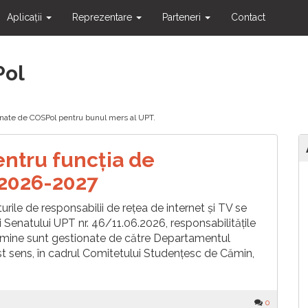
Aplicații
Reprezentare
Parteneri
Contact
Pol
ionate de COSPol pentru bunul mers al UPT.
entru funcția de
 2026-2027
le de responsabilii de rețea de internet și TV se
 Senatului UPT nr. 46/11.06.2026, responsabilitățile
 cămine sunt gestionate de către Departamentul
est sens, în cadrul Comitetului Studențesc de Cămin,
0