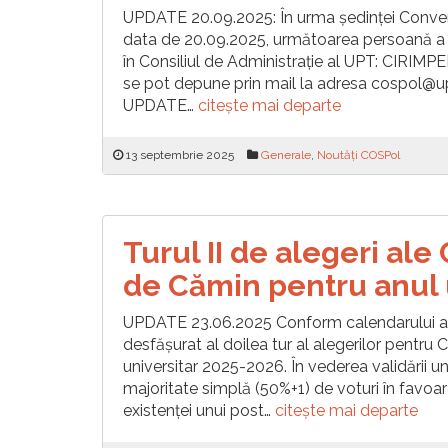
UPDATE 20.09.2025: În urma ședinței Convenți
data de 20.09.2025, următoarea persoană a 
în Consiliul de Administrație al UPT: CIRIMPEI
se pot depune prin mail la adresa cospol@upt
UPDATE…
citește mai departe
13 septembrie 2025
Generale
,
Noutăți COSPol
Turul II de alegeri al
de Cămin pentru anul 
UPDATE 23.06.2025 Conform calendarului anun
desfășurat al doilea tur al alegerilor pentr
universitar 2025-2026. În vederea validării u
majoritate simplă (50%+1) de voturi în favoare
existenței unui post…
citește mai departe