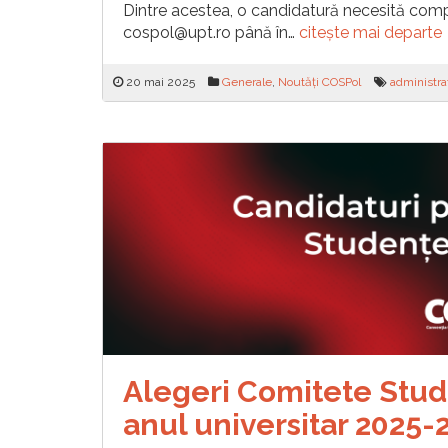
Dintre acestea, o candidatură necesită comple
cospol@upt.ro până în…
citește mai departe
20 mai 2025
Generale
,
Noutăți COSPol
administra
Alegeri Comitete Stud
anul universitar 2025-