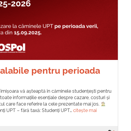
valabile pentru perioada
 Timișoara vă așteaptă în căminele studențești pentru
 toate informațiile esențiale despre cazare, costuri și
ul care face referire la cele prezentate mai jos.
nți UPT – fără taxă: Studenți UPT…
citește mai