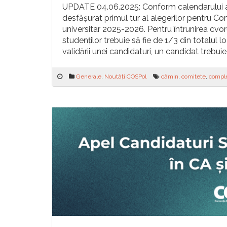
UPDATE 04.06.2025: Conform calendarului anu
desfășurat primul tur al alegerilor pentru C
universitar 2025-2026. Pentru întrunirea cvoru
studenților trebuie să fie de 1/3 din totalul l
validării unei candidaturi, un candidat trebui
Generale
,
Noutăți COSPol
cămin
,
comitete
,
compl