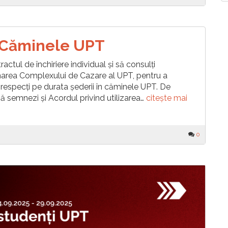
n Căminele UPT
ctul de închiriere individual și să consulți
narea Complexului de Cazare al UPT, pentru a
 respecți pe durata șederii în căminele UPT. De
ă semnezi și Acordul privind utilizarea…
citește mai
0