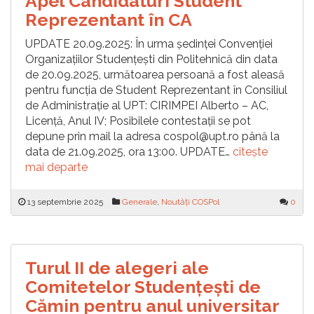
Apel Candidaturi Student
Reprezentant în CA
UPDATE 20.09.2025: În urma ședinței Convenției
Organizațiilor Studențești din Politehnică din data
de 20.09.2025, următoarea persoană a fost aleasă
pentru funcția de Student Reprezentant în Consiliul
de Administrație al UPT: CIRIMPEI Alberto – AC,
Licență, Anul IV; Posibilele contestații se pot
depune prin mail la adresa cospol@upt.ro până la
data de 21.09.2025, ora 13:00. UPDATE…
citește
mai departe
13 septembrie 2025
Generale
,
Noutăți COSPol
0
Turul II de alegeri ale
Comitetelor Studențești de
Cămin pentru anul universitar