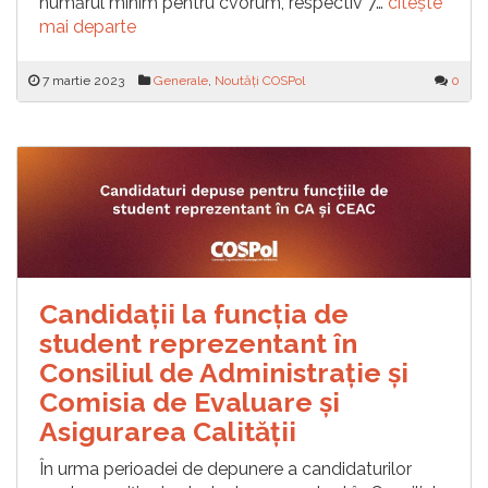
numărul minim pentru cvorum, respectiv 7…
citește
mai departe
7 martie 2023
Generale
,
Noutăți COSPol
0
Candidații la funcția de
student reprezentant în
Consiliul de Administrație și
Comisia de Evaluare și
Asigurarea Calității
În urma perioadei de depunere a candidaturilor