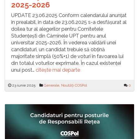
2025-2026
UPDATE 23.06.2025 Conform calendarului anunțat
în prealabil, în data de 23.06.2025 s-a desfășurat al
doilea tur al alegerilor pentru Comitetele
Studențești din Căminele UPT pentru anul
universitar 2025-2026. În vederea validării unei
candidaturi, un candidat trebuie să obțină
majoritate simplă (50%+1) de voturi în favoarea lui
din totalul voturilor exprimate. În cazul existenței
unui post…
citește mai departe
23 iunie 2025
Generale
,
Noutăți COSPol
0