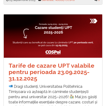
25 septembrie 2025
Generale
,
Noutăți COSPol
0
Tarife de cazare UPT valabile
pentru perioada 23.09.2025-
31.12.2025
Dragi studenți, Universitatea Politehnica
Timișoara vă așteaptă în căminele studențești
pentru anul universitar 2025–2026!
Mai jos găsiți
toate informațiile esențiale despre cazare, costuri și