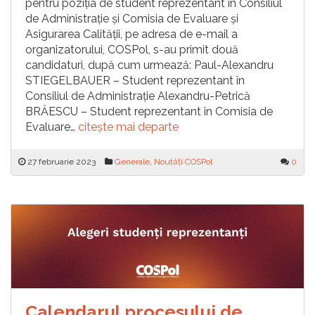
pentru poziția de student reprezentant în Consiliul
de Administrație și Comisia de Evaluare și
Asigurarea Calității, pe adresa de e-mail a
organizatorului, COSPol, s-au primit două
candidaturi, după cum urmează: Paul-Alexandru
STIEGELBAUER – Student reprezentant în
Consiliul de Administrație Alexandru-Petrică
BRĂESCU – Student reprezentant în Comisia de
Evaluare…
citește mai departe
27 februarie 2023
Generale
,
Noutăți COSPol
0
Calendarul procesului de