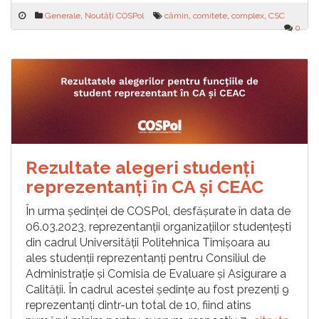
Generale
,
Noutăți COSPol
cămin
,
comitete
,
complex
,
CSC
0
Rezultate alegeri studenți
reprezentanți în CA și CEAC
În urma ședinței de COSPol, desfășurate în data de
06.03.2023, reprezentanții organizațiilor studențești
din cadrul Universității Politehnica Timișoara au
ales studenții reprezentanți pentru Consiliul de
Administrație și Comisia de Evaluare și Asigurare a
Calității. În cadrul acestei ședințe au fost prezenți 9
reprezentanți dintr-un total de 10, fiind atins