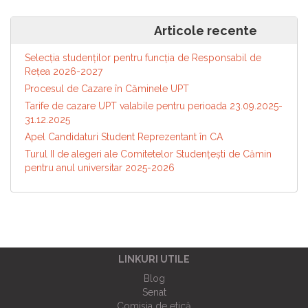
Navigare
Articole mai vechi
Articole recente
în
articole
Selecția studenților pentru funcția de Responsabil de
Reţea 2026-2027
Procesul de Cazare în Căminele UPT
Tarife de cazare UPT valabile pentru perioada 23.09.2025-
31.12.2025
Apel Candidaturi Student Reprezentant în CA
Turul II de alegeri ale Comitetelor Studențești de Cămin
pentru anul universitar 2025-2026
LINKURI UTILE
Blog
Senat
Comisia de etică