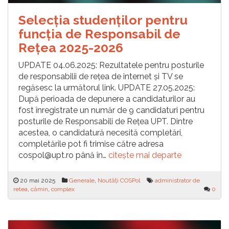
Selecția studenților pentru
funcția de Responsabil de
Reţea 2025-2026
UPDATE 04.06.2025: Rezultatele pentru posturile
de responsabilii de rețea de internet și TV se
regăsesc la următorul link. UPDATE 27.05.2025:
După perioada de depunere a candidaturilor au
fost înregistrate un număr de 9 candidaturi pentru
posturile de Responsabili de Rețea UPT. Dintre
acestea, o candidatură necesită completări,
completările pot fi trimise către adresa
cospol@upt.ro până în…
citește mai departe
20 mai 2025
Generale
,
Noutăți COSPol
administrator de
retea
,
cămin
,
complex
0