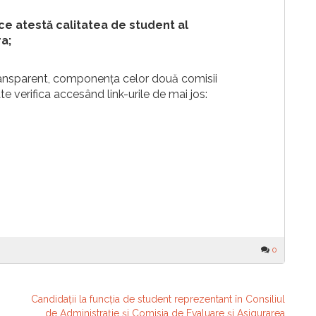
 ce atestă calitatea de student al
ra;
transparent, componența celor două comisii
 verifica accesând link-urile de mai jos:
0
Candidații la funcția de student reprezentant în Consiliul
de Administrație și Comisia de Evaluare și Asigurarea