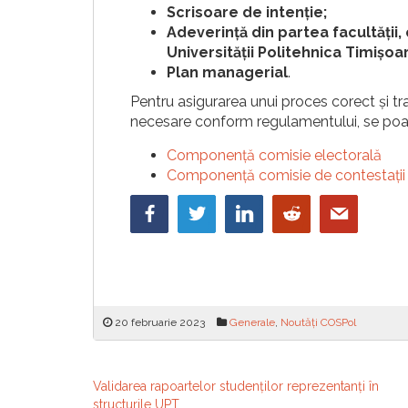
Scrisoare de intenție;
Adeverință din partea facultății,
Universității Politehnica Timișoa
Plan managerial
.
Pentru asigurarea unui proces corect și 
necesare conform regulamentului, se poate
Componență comisie electorală
Componență comisie de contestații
20 februarie 2023
Generale
,
Noutăți COSPol
Navigare
Validarea rapoartelor studenților reprezentanți în
structurile UPT