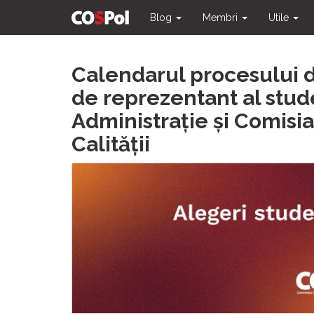
Blog
Membri
Utile
Skip
Calendarul procesului d
to
content
de reprezentant al stude
Administrație și Comisia
Calității