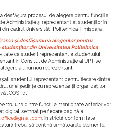
a desfășura procesul de alegere pentru funcțiile
de Administrație și reprezentant al studenților în
 din cadrul Universității Politehnica Timișoara.
zarea și desfășurarea alegerilor pentru
a studenților din Universitatea Politehnica
ctivitate ca student reprezentant a studentului
ntant în Consiliul de Administrație al UPT se
alegere a unui nou reprezentant.
at, studentul reprezentant pentru fiecare dintre
drul unei ședințe cu reprezentanții organizațiilor
ivă „COSPol”.
pentru una dintre funcțiile menționate anterior vor
t digital, semnat pe fiecare pagină a
.office@gmail.com
, în strictă conformitate
datură trebui să conțină următoarele elemente: