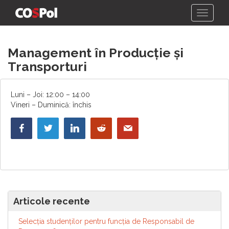
Skip
Management în Producție și
to
content
Transporturi
Luni – Joi: 12:00 – 14:00
Vineri – Duminică: închis
Articole recente
Selecția studenților pentru funcția de Responsabil de