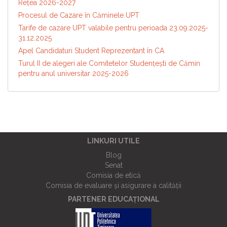
Reţea 2026-2027
Procesul de Cazare în Căminele UPT
Tarife de cazare UPT valabile pentru perioada 23.09.2025-
31.12.2025
Apel Candidaturi Student Reprezentant în CA
Turul II de alegeri ale Comitetelor Studențești de Cămin
pentru anul universitar 2025-2026
LINKURI UTILE
Blog
Senat
Comisia de etică
Comisia de evaluare și asigurare a calității
PARTENER EDUCAȚIONAL