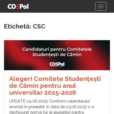
Skip
Etichetă:
CSC
to
content
Alegeri Comitete Studențești
de Cămin pentru anul
universitar 2025-2026
UPDATE 04.06.2025: Conform calendarului
anunțat în prealabil, în data de 03.06.2025 s-a
desfășurat primul tur al alegerilor pentru