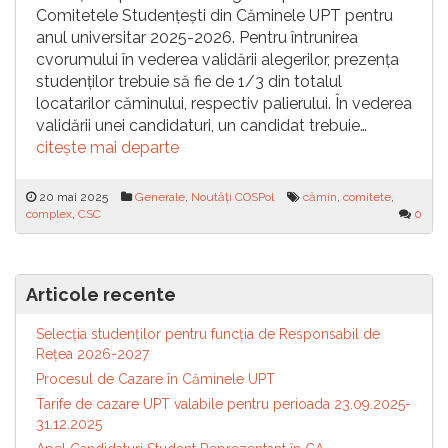
Comitetele Studențești din Căminele UPT pentru
anul universitar 2025-2026. Pentru întrunirea
cvorumului în vederea validării alegerilor, prezența
studenților trebuie să fie de 1/3 din totalul
locatarilor căminului, respectiv palierului. În vederea
validării unei candidaturi, un candidat trebuie…
citește mai departe
20 mai 2025
Generale
,
Noutăți COSPol
cămin
,
comitete
,
complex
,
CSC
0
Articole recente
Selecția studenților pentru funcția de Responsabil de
Reţea 2026-2027
Procesul de Cazare în Căminele UPT
Tarife de cazare UPT valabile pentru perioada 23.09.2025-
31.12.2025