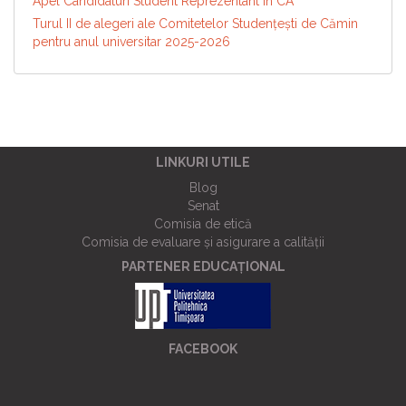
Apel Candidaturi Student Reprezentant în CA
Turul II de alegeri ale Comitetelor Studențești de Cămin
pentru anul universitar 2025-2026
LINKURI UTILE
Blog
Senat
Comisia de etică
Comisia de evaluare și asigurare a calității
PARTENER EDUCAȚIONAL
FACEBOOK