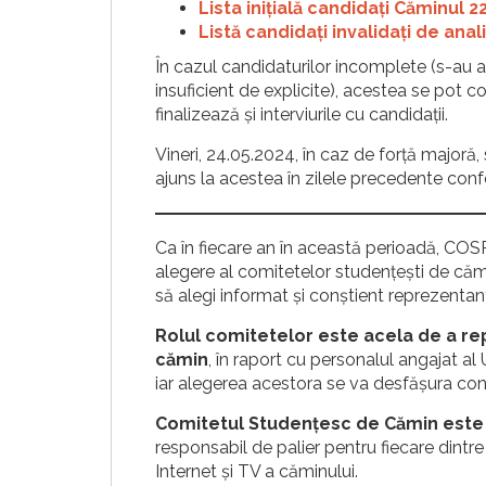
Lista inițială candidați Căminul 2
Listă candidați invalidați de an
În cazul candidaturilor incomplete (s-au a
insuficient de explicite), acestea se pot
finalizează și interviurile cu candidații.
Vineri, 24.05.2024, în caz de forță majoră, 
ajuns la acestea în zilele precedente con
Ca în fiecare an în această perioadă, COS
alegere al comitetelor studențești de cămi
să alegi informat și conștient reprezentantu
Rolul comitetelor este acela de a rep
cămin
, în raport cu personalul angajat al
iar alegerea acestora se va desfășura con
Comitetul Studenţesc de Cămin este a
responsabil de palier pentru fiecare dintre
Internet şi TV a căminului.