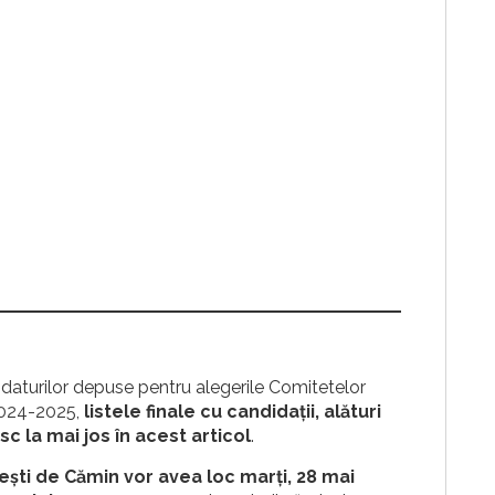
didaturilor depuse pentru alegerile Comitetelor
2024-2025,
listele finale cu candidații, alături
c la mai jos în acest articol
.
ști de Cămin vor avea loc marți, 28 mai