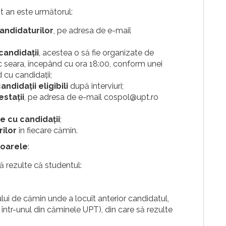
t an este următorul:
andidaturilor
, pe adresa de e-mail
 candidații
, acestea o să fie organizate de
c seara, începând cu ora 18:00, conform unei
cu candidații;
andidații eligibili
după interviuri;
stații
, pe adresa de e-mail cospol@upt.ro
le cu candidații
;
ilor
în fiecare cămin.
toarele
:
ă rezulte că studentul:
lui de cămin unde a locuit anterior candidatul,
 într-unul din căminele UPT), din care să rezulte