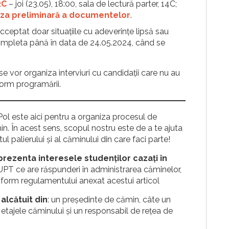
2C
– joi (23.05), 18:00, sala de lectură parter, 14C;
aliza preliminară a documentelor
.
cceptat doar situațiile cu adeverințe lipsă sau
 completa până în data de 24.05.2024, când se
se vor organiza interviuri cu candidații care nu au
form programării.
Pol este aici pentru a organiza procesul de
n. În acest sens, scopul nostru este de a te ajuta
l palierului și al căminului din care faci parte!
rezenta interesele studenţilor cazaţi în
 UPT ce are răspunderi în administrarea căminelor,
form regulamentului anexat acestui articol
lcătuit din
: un preşedinte de cămin, câte un
 etajele căminului şi un responsabil de reţea de