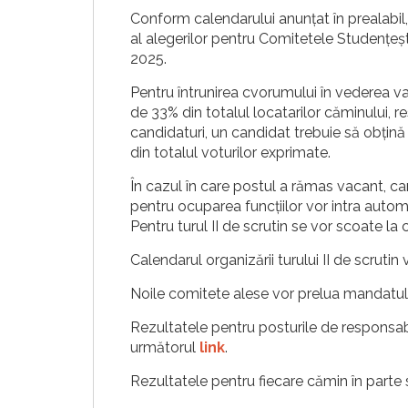
Conform calendarului anunțat în prealabil,
al alegerilor pentru Comitetele Studențeș
2025.
Pentru întrunirea cvorumului în vederea vali
de 33% din totalul locatarilor căminului, re
candidaturi, un candidat trebuie să obțină
din totalul voturilor exprimate.
În cazul în care postul a rămas vacant, ca
pentru ocuparea funcțiilor vor intra automat
Pentru turul II de scrutin se vor scoate la 
Calendarul organizării turului II de scrutin 
Noile comitete alese vor prelua mandatul
Rezultatele pentru posturile de responsabi
următorul
link
.
Rezultatele pentru fiecare cămin în parte