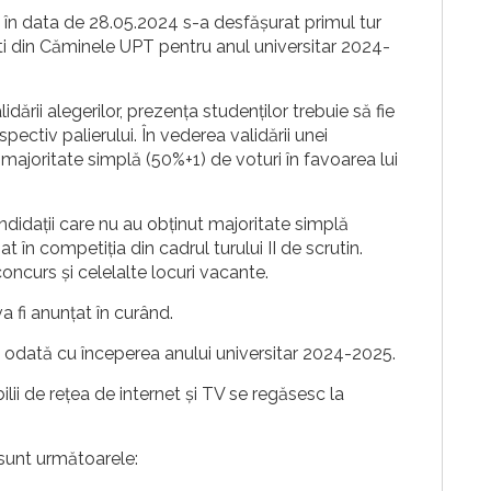
 în data de 28.05.2024 s-a desfășurat primul tur
ti din Căminele UPT pentru anul universitar 2024-
dării alegerilor, prezența studenților trebuie să fie
spectiv palierului. În vederea validării unei
 majoritate simplă (50%+1) de voturi în favoarea lui
ndidații care nu au obținut majoritate simplă
 în competiția din cadrul turului II de scrutin.
concurs și celelalte locuri vacante.
va fi anunțat în curând.
 odată cu începerea anului universitar 2024-2025.
lii de rețea de internet și TV se regăsesc la
 sunt următoarele: