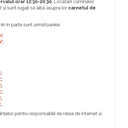
ervalul orar 12:30-20:30
. Locatarii căminelor
t și sunt rugați să aibă asupra lor
carnetul de
min în parte sunt următoarele:
V
;
V
;
C
;
C
;
C
;
C
;
C
;
C
.
ințelor pentru responsabilii de rețea de internet și