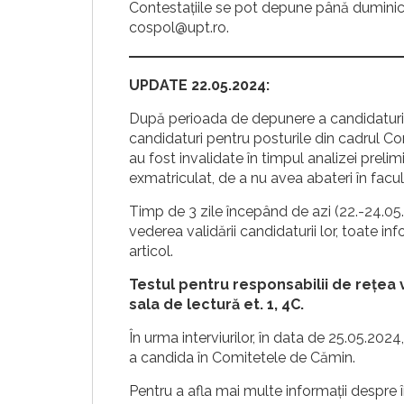
Contestațiile se pot depune până duminică
cospol@upt.ro.
UPDATE 22.05.2024:
După perioada de depunere a candidaturil
candidaturi pentru posturile din cadrul C
au fost invalidate în timpul analizei prelimi
exmatriculat, de a nu avea abateri în facu
Timp de 3 zile începând de azi (22.-24.05.2
vederea validării candidaturii lor, toate i
articol.
Testul pentru responsabilii de rețea va
sala de lectură et. 1, 4C.
În urma interviurilor, în data de 25.05.2024
a candida în Comitetele de Cămin.
Pentru a afla mai multe informații despre