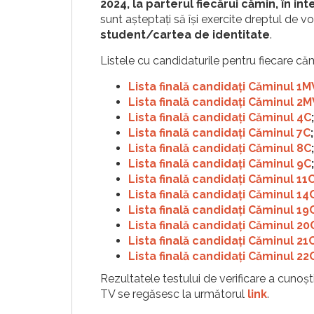
2024, la parterul fiecărui cămin, în int
sunt așteptați să își exercite dreptul de vo
student/cartea de identitate
.
Listele cu candidaturile pentru fiecare că
Lista finală candidați Căminul 1M
Lista finală candidați Căminul 2M
Lista finală candidați Căminul 4C
;
Lista finală candidați Căminul 7C
;
Lista finală candidați Căminul 8C
;
Lista finală candidați Căminul 9C
;
Lista finală candidați Căminul 11
Lista finală candidați Căminul 14
Lista finală candidați Căminul 19
Lista finală candidați Căminul 20
Lista finală candidați Căminul 21
Lista finală candidați Căminul 22
Rezultatele testului de verificare a cunoști
TV se regăsesc la următorul
link
.