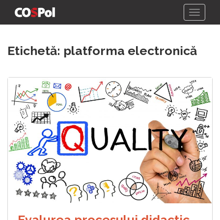
Skip
Etichetă:
platforma electronică
to
content
Evalurea procesului didactic