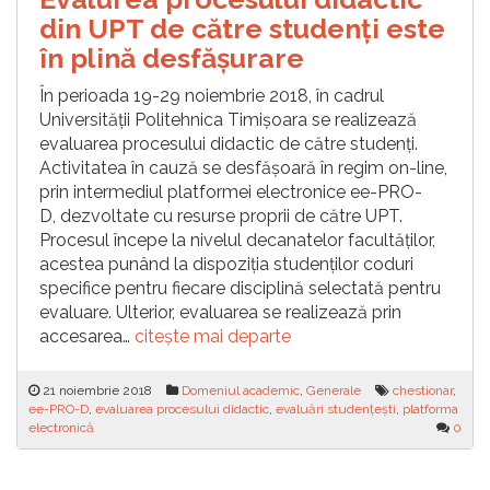
din UPT de către studenți este
în plină desfășurare
În perioada 19-29 noiembrie 2018, în cadrul
Universității Politehnica Timișoara se realizează
evaluarea procesului didactic de către studenți.
Activitatea în cauză se desfășoară în regim on-line,
prin intermediul platformei electronice ee-PRO-
D, dezvoltate cu resurse proprii de către UPT.
Procesul începe la nivelul decanatelor facultăților,
acestea punând la dispoziția studenților coduri
specifice pentru fiecare disciplină selectată pentru
evaluare. Ulterior, evaluarea se realizează prin
accesarea…
citește mai departe
21 noiembrie 2018
Domeniul academic
,
Generale
chestionar
,
ee-PRO-D
,
evaluarea procesului didactic
,
evaluări studențești
,
platforma
electronică
0