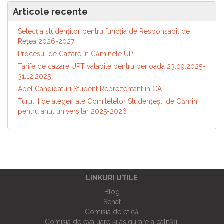
Articole recente
Selecția studenților pentru funcția de Responsabil de
Reţea 2026-2027
Procesul de Cazare în Căminele UPT
Tarife de cazare UPT valabile pentru perioada 23.09.2025-
31.12.2025
Apel Candidaturi Student Reprezentant în CA
Turul II de alegeri ale Comitetelor Studențești de Cămin
pentru anul universitar 2025-2026
LINKURI UTILE
Blog
Senat
Comisia de etică
Comisia de evaluare și asigurare a calității