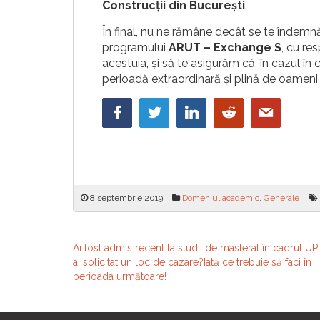
Construcții din București
.
În final, nu ne rămâne decât se te îndemnă
programului
ARUT – Exchange S
, cu re
acestuia, și să te asigurăm că, în cazul în
perioadă extraordinară și plină de oameni
8 septembrie 2019
Domeniul academic
,
Generale
Navigare
Ai fost admis recent la studii de masterat în cadrul UP
ai solicitat un loc de cazare?Iată ce trebuie să faci în
în
perioada următoare!
articole