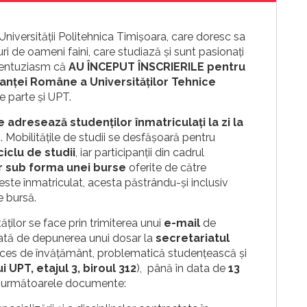
 Universității Politehnica Timișoara, care doresc sa
ri de oameni faini, care studiază și sunt pasionați
 entuziasm că
AU ÎNCEPUT ÎNSCRIERILE pentru
ianței Române a Universităților Tehnice
ce parte și UPT.
e adresează studenților înmatriculați la zi la
r
. Mobilitățile de studii se desfășoară pentru
iclu de studii
, iar participanții din cadrul
ar sub forma unei burse
oferite de către
este înmatriculat, acesta păstrându-și inclusiv
e bursă.
ăților se face prin trimiterea unui
e-mail
de
ată de depunerea unui dosar la
secretariatul
ces de învățământ, problematică studențească și
 UPT, etajul 3, biroul 312
), până în data de
13
nă următoarele documente: