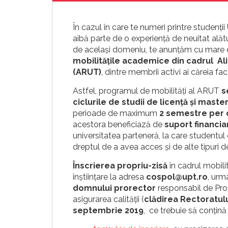
În cazul în care te numeri printre studenții
aibă parte de o experiență de neuitat alătu
de același domeniu, te anunțăm cu mare
mobilitățile academice din cadrul Al
(ARUT)
, dintre membrii activi ai căreia fa
Astfel, programul de mobilități al ARUT
s
ciclurile de studii de licență și maste
perioade de maximum
2 semestre per c
acestora beneficiază de
suport financi
universitatea parteneră, la care studentul 
dreptul de a avea acces și de alte tipuri d
Înscrierea propriu-zisă
în cadrul mobilit
înștiințare la adresa
cospol@upt.ro
, urm
domnului prorector
responsabil de Pro
asigurarea calității (
clădirea Rectoratului
septembrie 2019
, ce trebuie să conți