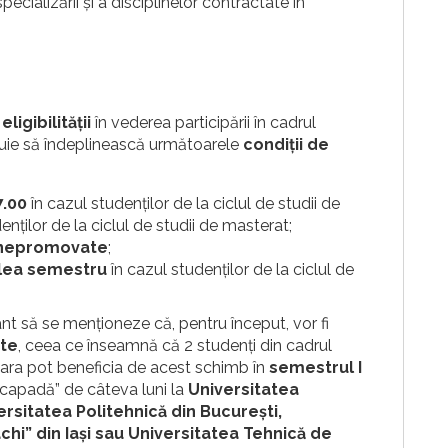
pecializării și a disciplinelor contractate în
a
eligibilității
în vederea participării în cadrul
rebuie să îndeplinească următoarele
condiții de
7.00
în cazul studenților de la ciclul de studii de
enților de la ciclul de studii de masterat;
e nepromovate
;
ilea semestru
în cazul studenților de la ciclul de
t să se menționeze că, pentru început, vor fi
ate
, ceea ce înseamnă că 2 studenți din cadrul
șoara pot beneficia de acest schimb în
semestrul I
scapadă” de câteva luni la
Universitatea
rsitatea Politehnică din București,
hi” din Iași sau Universitatea Tehnică de