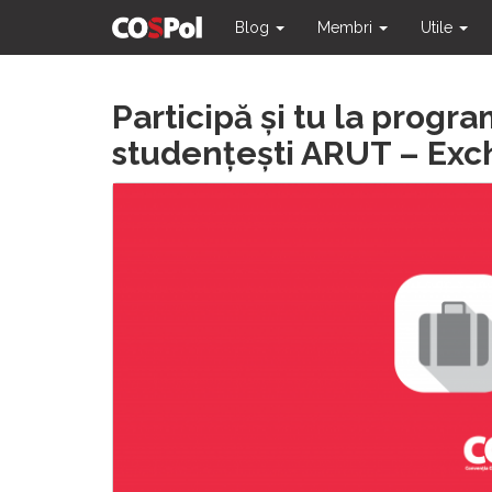
Blog
Membri
Utile
Skip
Participă și tu la progra
to
content
studențești ARUT – Exc