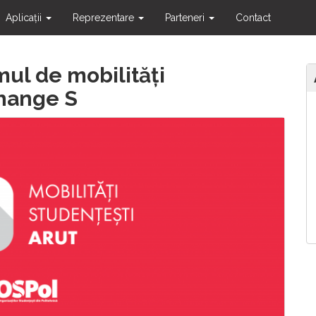
Aplicații
Reprezentare
Parteneri
Contact
mul de mobilități
hange S