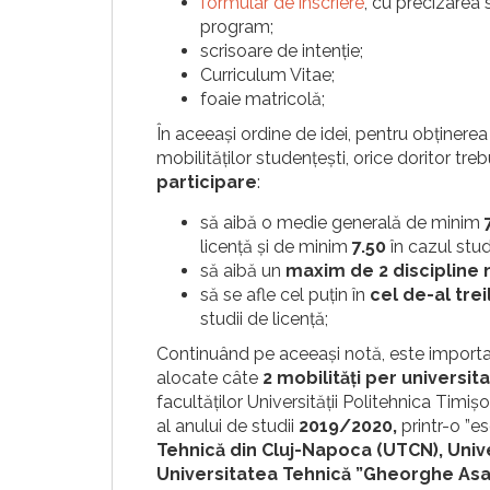
formular de înscriere
, cu precizarea s
program;
scrisoare de intenție;
Curriculum Vitae;
foaie matricolă;
În aceeași ordine de idei, pentru obținere
mobilităților studențești, orice doritor t
participare
:
să aibă o medie generală de minim
licență și de minim
7.50
în cazul stud
să aibă un
maxim de 2 disciplin
să se afle cel puțin în
cel de-al tre
studii de licență;
Continuând pe aceeași notă, este importan
alocate câte
2 mobilități per universit
facultăților Universității Politehnica Timi
al anului de studii
2019/2020,
printr-o ”e
Tehnică din Cluj-Napoca (UTCN), Unive
Universitatea Tehnică ”Gheorghe Asac