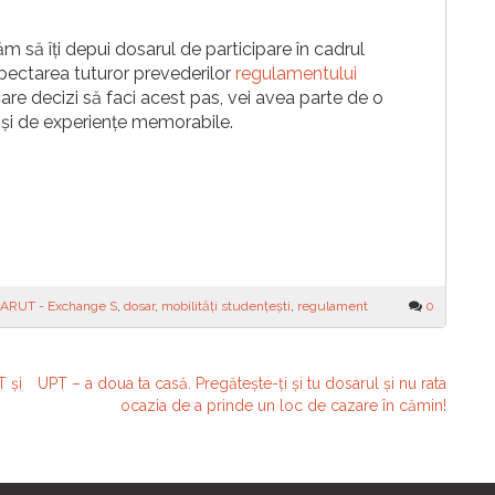
m să îți depui dosarul de participare în cadrul
spectarea tuturor prevederilor
regulamentului
 care decizi să faci acest pas, vei avea parte de o
 și de experiențe memorabile.
ARUT - Exchange S
,
dosar
,
mobilități studențești
,
regulament
0
T și
UPT – a doua ta casă. Pregătește-ți și tu dosarul și nu rata
ocazia de a prinde un loc de cazare în cămin!