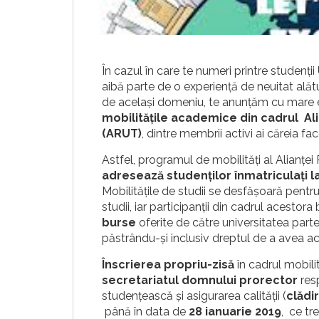
În cazul în care te numeri printre studenții
aibă parte de o experiență de neuitat alătu
de același domeniu, te anunțăm cu mare
mobilitățile academice din cadrul Al
(ARUT)
, dintre membrii activi ai căreia fa
Astfel, programul de mobilități al Alianț
adresează studenților înmatriculați la 
Mobilitățile de studii se desfășoară pen
studii, iar participanții din cadrul acestor
burse
oferite de către universitatea parte
păstrându-și inclusiv dreptul de a avea acc
Înscrierea propriu-zisă
în cadrul mobili
secretariatul domnului prorector
res
studențească și asigurarea calității (
clădi
până în data de
28 ianuarie 2019
, ce t