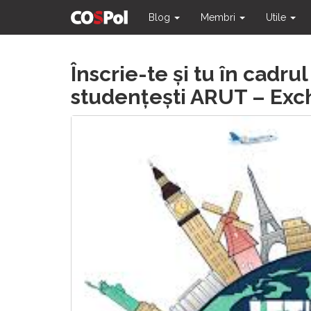
Blog
Membri
Utile
Skip
Înscrie-te și tu în cadr
to
content
studențești ARUT – Exc