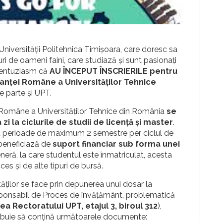
 Universității Politehnica Timișoara, care doresc sa
ri de oameni faini, care studiază și sunt pasionați
 entuziasm că
AU ÎNCEPUT ÎNSCRIERILE pentru
ianței Române a Universităților Tehnice
ce parte și UPT.
ei Române a Universităților Tehnice din România
se
zi la ciclurile de studii de licență și master
.
tru perioade de maximum 2 semestre per ciclul de
a beneficiază de
suport financiar sub forma unei
neră, la care studentul este înmatriculat, acesta
es și de alte tipuri de bursă.
tăților se face prin depunerea unui dosar la
ponsabil de Proces de învățământ, problematică
rea Rectoratului UPT, etajul 3, biroul 312
),
rebuie să conțină următoarele documente: