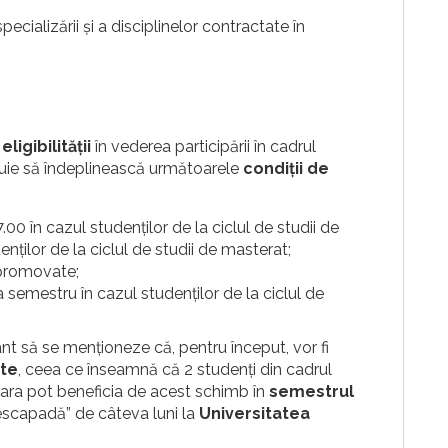
pecializării și a disciplinelor contractate în
a
eligibilității
în vederea participării în cadrul
rebuie să îndeplinească următoarele
condiții de
0 în cazul studenților de la ciclul de studii de
enților de la ciclul de studii de masterat;
epromovate;
ea semestru în cazul studenților de la ciclul de
t să se menționeze că, pentru început, vor fi
ate
, ceea ce înseamnă că 2 studenți din cadrul
șoara pot beneficia de acest schimb în
semestrul
escapadă” de câteva luni la
Universitatea