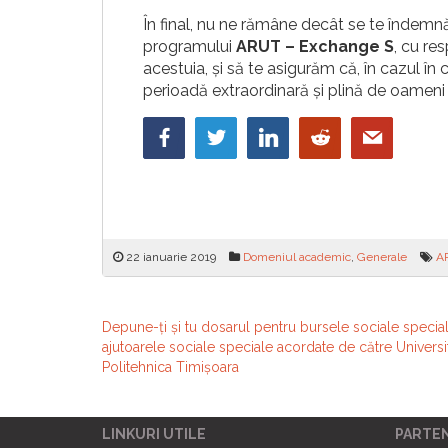
În final, nu ne rămâne decât se te îndemnă
programului
ARUT – Exchange S
, cu re
acestuia, și să te asigurăm că, în cazul în
perioadă extraordinară și plină de oameni
22 ianuarie 2019
Domeniul academic
,
Generale
A
Navigare
Depune-ți și tu dosarul pentru bursele sociale special
ajutoarele sociale speciale acordate de către Universi
în
Politehnica Timișoara
articole
LINKURI UTILE
PARTE