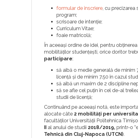
formular de înscriere
, cu precizarea s
program;
scrisoare de intenție;
Curriculum Vitae;
foaie matricolă;
În aceeași ordine de idei, pentru obținere
mobilităților studențești, orice doritor t
participare
:
să aibă o medie generală de minim 7.0
licență și de minim 7.50 în cazul stud
să aibă un maxim de 2 discipline n
să se afle cel puțin în cel de-al treil
studii de licență;
Continuând pe aceeași notă, este importan
alocate câte
2 mobilități per universit
facultăților Universității Politehnica Timi
II
al anului de studii
2018/2019,
printr-o ”
Tehnică din Cluj-Napoca (UTCN)
.