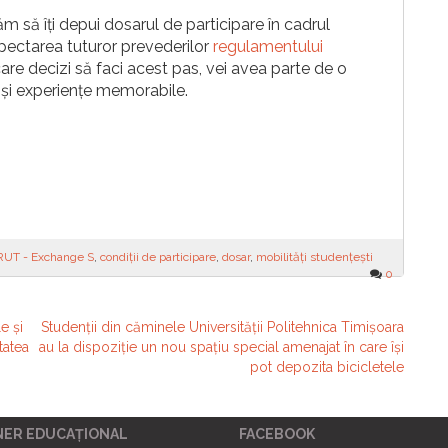
m să îți depui dosarul de participare în cadrul
spectarea tuturor prevederilor
regulamentului
 care decizi să faci acest pas, vei avea parte de o
 și experiențe memorabile.
RUT - Exchange S
,
condiții de participare
,
dosar
,
mobilități studențești
0
e și
Studenții din căminele Universității Politehnica Timișoara
tatea
au la dispoziție un nou spațiu special amenajat în care își
pot depozita bicicletele
NER EDUCAȚIONAL
FACEBOOK