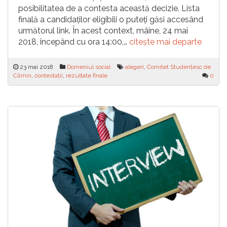
posibilitatea de a contesta această decizie. Lista
finală a candidaților eligibili o puteți găsi accesând
următorul link. În acest context, mâine, 24 mai
2018, începând cu ora 14:00,…
citește mai departe
23 mai 2018
Domeniul social
alegeri
,
Comitet Studențesc de
Cămin
,
contestații
,
rezultate finale
0