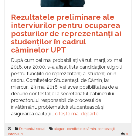
Rezultatele preliminare ale
interviurilor pentru ocuparea
posturilor de reprezentanți ai
studenților în cadrul
căminelor UPT
După cum cel mai probabil ați văzut, marți, 22 mai
2018, ora 20:00, s-a afișat lista candidaților eligibili
pentru funcțiile de reprezentanți ai studenților în
cadrul Comitetelor Studențești de Cămin, iar
miercuri, 23 mai 2018, vei avea posibilitatea de a
depune contestație la secretariatul cabinetului
prorectorului responsabil de procesul de
învățământ, problematică studențească și
asigurarea calității,…
citește mai departe
Domeniul social
alegeri
,
comitet de cămin
,
contestații
,
interviuri
0