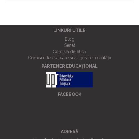
LINKURI UTILE
Blog
Senat
Comisia de etică
Comisia de evaluare și asigurare a calității
PARTENER EDUCAȚIONAL
FACEBOOK
ADRESĂ