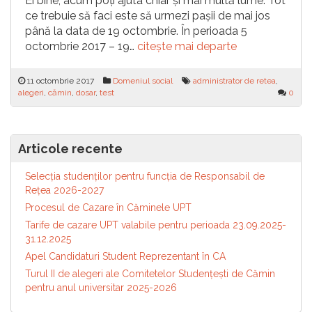
Ei bine, acum poți ajuta chiar și mai multă lume. Tot
ce trebuie să faci este să urmezi pașii de mai jos
până la data de 19 octombrie. În perioada 5
octombrie 2017 – 19…
citește mai departe
11 octombrie 2017
Domeniul social
administrator de retea
,
alegeri
,
cămin
,
dosar
,
test
0
Articole recente
Selecția studenților pentru funcția de Responsabil de
Reţea 2026-2027
Procesul de Cazare în Căminele UPT
Tarife de cazare UPT valabile pentru perioada 23.09.2025-
31.12.2025
Apel Candidaturi Student Reprezentant în CA
Turul II de alegeri ale Comitetelor Studențești de Cămin
pentru anul universitar 2025-2026