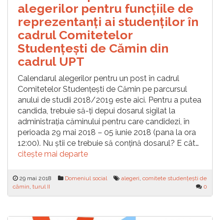
alegerilor pentru funcțiile de
reprezentanți ai studenților în
cadrul Comitetelor
Studențești de Cămin din
cadrul UPT
Calendarul alegerilor pentru un post în cadrul
Comitetelor Studențești de Cămin pe parcursul
anului de studii 2018/2019 este aici. Pentru a putea
candida, trebuie să-ți depui dosarul sigilat la
administrația căminului pentru care candidezi, în
perioada 29 mai 2018 – 05 iunie 2018 (pana la ora
12:00). Nu știi ce trebuie să conțină dosarul? E cât…
citește mai departe
29 mai 2018
Domeniul social
alegeri
,
comitete studențești de
cămin
,
turul II
0