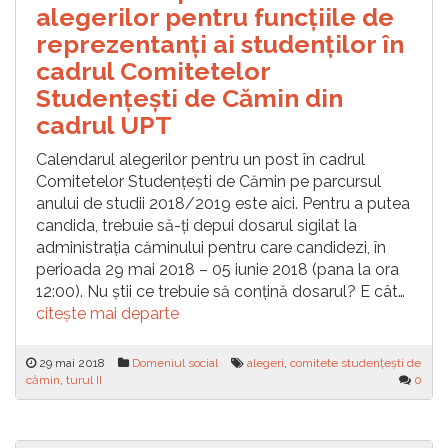
alegerilor pentru funcțiile de
reprezentanți ai studenților în
cadrul Comitetelor
Studențești de Cămin din
cadrul UPT
Calendarul alegerilor pentru un post în cadrul
Comitetelor Studențești de Cămin pe parcursul
anului de studii 2018/2019 este aici. Pentru a putea
candida, trebuie să-ți depui dosarul sigilat la
administrația căminului pentru care candidezi, în
perioada 29 mai 2018 – 05 iunie 2018 (pana la ora
12:00). Nu știi ce trebuie să conțină dosarul? E cât…
citește mai departe
29 mai 2018
Domeniul social
alegeri
,
comitete studențești de
cămin
,
turul II
0