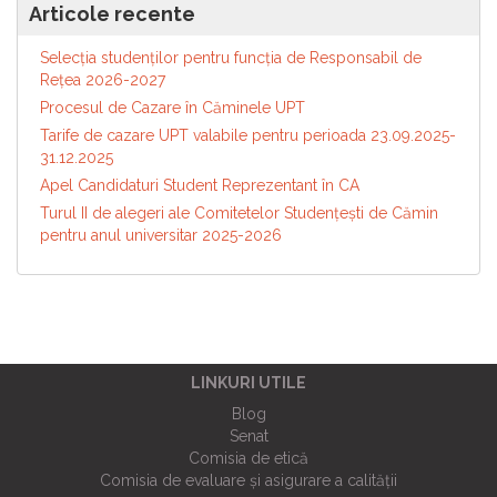
Articole recente
Selecția studenților pentru funcția de Responsabil de
Reţea 2026-2027
Procesul de Cazare în Căminele UPT
Tarife de cazare UPT valabile pentru perioada 23.09.2025-
31.12.2025
Apel Candidaturi Student Reprezentant în CA
Turul II de alegeri ale Comitetelor Studențești de Cămin
pentru anul universitar 2025-2026
LINKURI UTILE
Blog
Senat
Comisia de etică
Comisia de evaluare și asigurare a calității