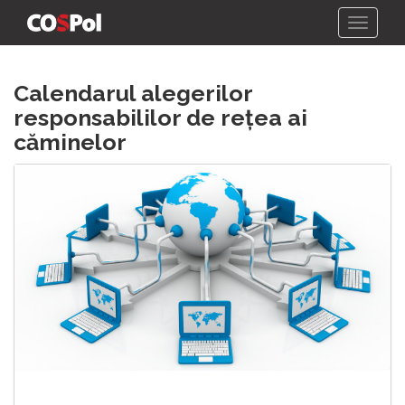
Skip
Calendarul alegerilor
to
content
responsabililor de rețea ai
căminelor