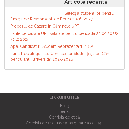
Articole recente
depus cereri pentru cazarea în
articole
căminele UPT- partea a treia
Selecția studenților pentru
funcția de Responsabil de Reţea 2026-2027
Procesul de Cazare în Căminele UPT
Tarife de cazare UPT valabile pentru perioada 23.09.2025-
31.12.2025
Apel Candidaturi Student Reprezentant în CA
Turul II de alegeri ale Comitetelor Studențești de Cămin
pentru anul universitar 2025-2026
LINKURI UTILE
Blog
Senat
Comisia de etică
Comisia de evaluare și asigurare a calității