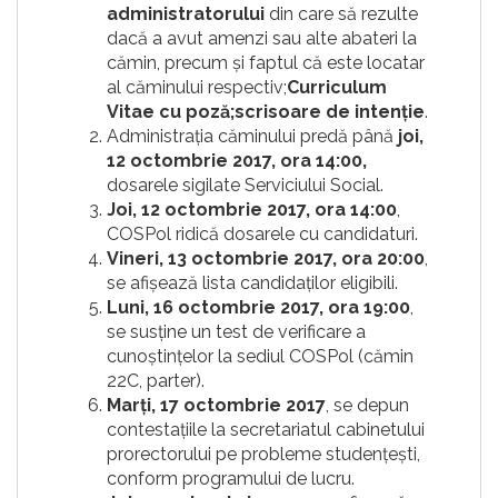
administratorului
din care să rezulte
dacă a avut amenzi sau alte abateri la
cămin, precum și faptul că este locatar
al căminului respectiv;
Curriculum
Vitae cu poză;
scrisoare de intenție
.
Administrația căminului predă până
joi,
12 octombrie 2017, ora 14:00,
dosarele sigilate Serviciului Social.
Joi, 12 octombrie 2017, ora 14:00
,
COSPol ridică dosarele cu candidaturi.
Vineri, 13 octombrie 2017, ora 20:00
,
se afișează lista candidaților eligibili.
Luni, 16 octombrie 2017, ora 19:00
,
se susține un test de verificare a
cunoștințelor la sediul COSPol (cămin
22C, parter).
Marți, 17 octombrie 2017
, se depun
contestațiile la secretariatul cabinetului
prorectorului pe probleme studențești,
conform programului de lucru.