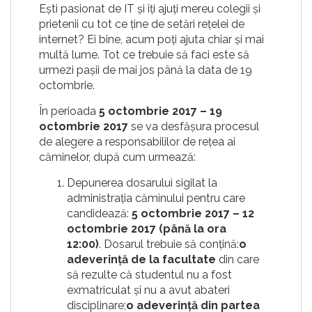
Ești pasionat de IT și îți ajuți mereu colegii și
prietenii cu tot ce ține de setări rețelei de
internet? Ei bine, acum poți ajuta chiar și mai
multă lume. Tot ce trebuie să faci este să
urmezi pașii de mai jos până la data de 19
octombrie.
În perioada
5 octombrie 2017 – 19
octombrie 2017
se va desfășura procesul
de alegere a responsabililor de rețea ai
căminelor, după cum urmează:
Depunerea dosarului sigilat la
administrația căminului pentru care
candidează:
5 octombrie 2017 – 12
octombrie 2017 (până la ora
12:00)
. Dosarul trebuie să conțină:
o
adeverință de la facultate
din care
să rezulte că studentul nu a fost
exmatriculat și nu a avut abateri
disciplinare;
o adeverință din partea