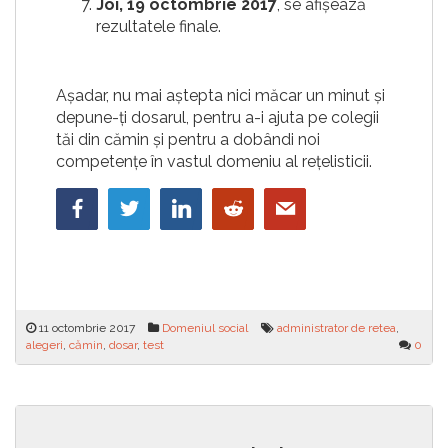
Joi, 19 octombrie 2017
, se afișează
rezultatele finale.
Așadar, nu mai aștepta nici măcar un minut și
depune-ți dosarul, pentru a-i ajuta pe colegii
tăi din cămin și pentru a dobândi noi
competențe în vastul domeniu al rețelisticii.
11 octombrie 2017
Domeniul social
administrator de retea
,
alegeri
,
cămin
,
dosar
,
test
0
Navigare
Repartizarea parțială a
Învață cum să reproduci stilul
studenților externi care au
unui poster cu creativitate
în