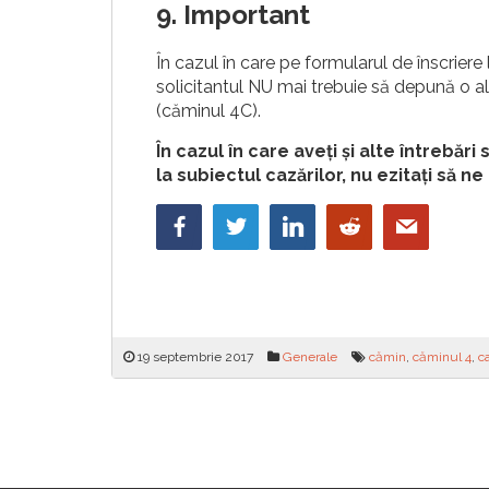
9. Important
În cazul în care pe formularul de înscriere 
solicitantul NU mai trebuie să depună o al
(căminul 4C).
În cazul în care aveți și alte întrebări 
la subiectul cazărilor, nu ezitați să n
19 septembrie 2017
Generale
cămin
,
căminul 4
,
c
Navigare
în