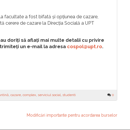
la facultate a fost bifată și opțiunea de cazare,
tă cerere de cazare la Direcția Socială a UPT
sau doriți să aflați mai multe detalii cu privire
e trimiteți un e-mail la adresa
cospol@upt.ro
.
antină
,
cazare
,
complex
,
serviciul social
,
studenti
0
Modificări importante pentru acordarea burselor