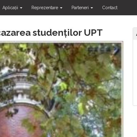
Aplicații
Reprezentare
Parteneri
Contact
 cazarea studenților UPT