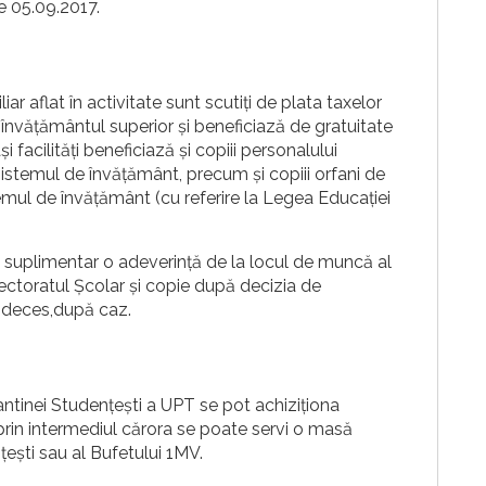
e 05.09.2017.
liar aflat în activitate sunt scutiți de plata taxelor
n învățământul superior și beneficiază de gratuitate
 facilități beneficiază și copiii personalului
 sistemul de învățământ, precum și copiii orfani de
temul de învățământ (cu referire la Legea Educației
te suplimentar o adeverință de la locul de muncă al
spectoratul Școlar și copie după decizia de
e deces,după caz.
Cantinei Studențești a UPT se pot achiziționa
 prin intermediul cărora se poate servi o masă
țești sau al Bufetului 1MV.