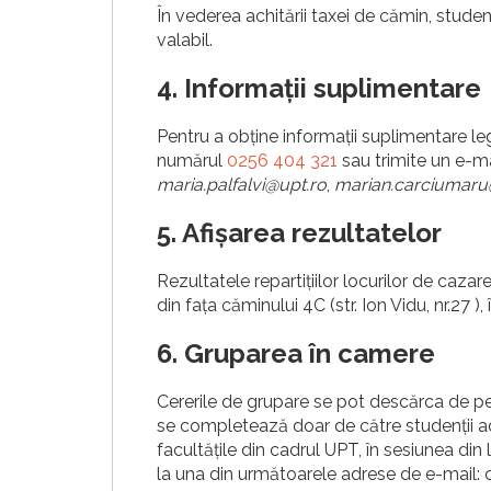
În vederea achitării taxei de cămin, studen
valabil.
4. Informații suplimentare
Pentru a obține informații suplimentare le
numărul
0256 404 321
sau trimite un e-ma
maria.palfalvi@upt.ro
,
marian.carciumaru
5. Afișarea rezultatelor
Rezultatele repartițiilor locurilor de cazare 
din fața căminului 4C (str. Ion Vidu, nr.27 )
6. Gruparea în camere
Cererile de grupare se pot descărca de pe
se completează doar de către studenții admiș
facultățile din cadrul UPT, în sesiunea din 
la una din următoarele adrese de e-mail: c