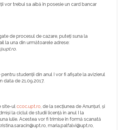
ții vor trebui sa aibă în posesie un card bancar
gate de procesul de cazare, puteți suna la
il la una din următoarele adrese:
@upt.ro
.
pentru studenții din anul I vor fi afișate la avizierul
, în data de 21.09.2017.
 site-ul
ccoc.upt.ro
, de la secțiunea de Anunțuri, și
i la ciclul de studii licență în anul I la
luna iulie. Acestea vor fi trimise în formă scanată
ristina.saracin@upt.ro, maria.palfalvi@upt.ro,