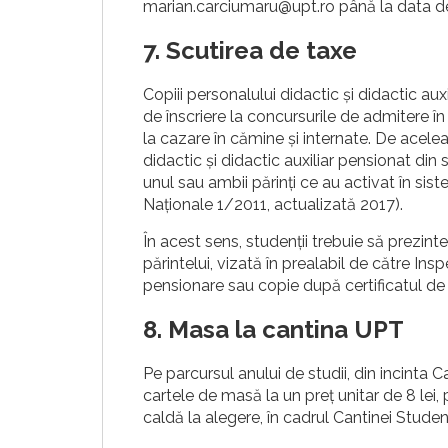
marian.carciumaru@upt.ro până la data d
7. Scutirea de taxe
Copiii personalului didactic și didactic auxi
de înscriere la concursurile de admitere î
la cazare în cămine și internate. De aceleași
didactic și didactic auxiliar pensionat din
unul sau ambii părinți ce au activat în sis
Naționale 1/2011, actualizată 2017).
În acest sens, studenții trebuie să prezin
părintelui, vizată în prealabil de către In
pensionare sau copie după certificatul d
8. Masa la cantina UPT
Pe parcursul anului de studii, din incinta 
cartele de masă la un preț unitar de 8 lei,
caldă la alegere, în cadrul Cantinei Studen