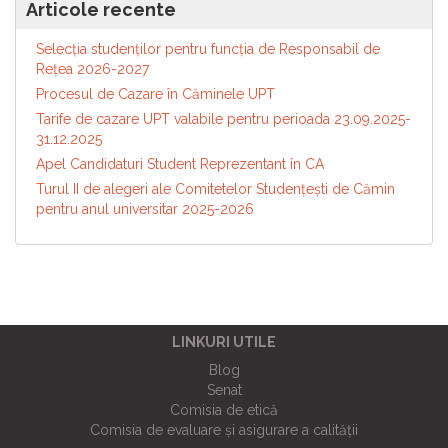
Articole recente
Selecția studenților pentru funcția de Responsabil de
Reţea 2026-2027
Procesul de Cazare în Căminele UPT
Tarife de cazare UPT valabile pentru perioada 23.09.2025-
31.12.2025
Apel Candidaturi Student Reprezentant în CA
Turul II de alegeri ale Comitetelor Studențești de Cămin
pentru anul universitar 2025-2026
LINKURI UTILE
Blog
Senat
Comisia de etică
Comisia de evaluare și asigurare a calității