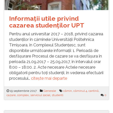
Informații utile privind
cazarea studenților UPT
Pentru anul universitar 2017 – 2018, privind cazarea
studenților în căminele Universității Politehnica
Timișoara, în Complexul Studențesc, sunt
disponibile următoarele informații: 1. Perioadă de
desfășurare Procesul de cazare se va desfășura în
perioada 21.09.2017 – 25.09.2017, în intervalul orar
8:00 – 18:00. 2. Acte necesare Actele necesare
obligatorii pentru toți studenții, în vederea efectuării
procesului…
citește mai departe
19 septembrie 2017
Generale
cămin
,
căminul 4
,
cantină
,
cazare
,
complex
,
serviciul social
,
studenti
0