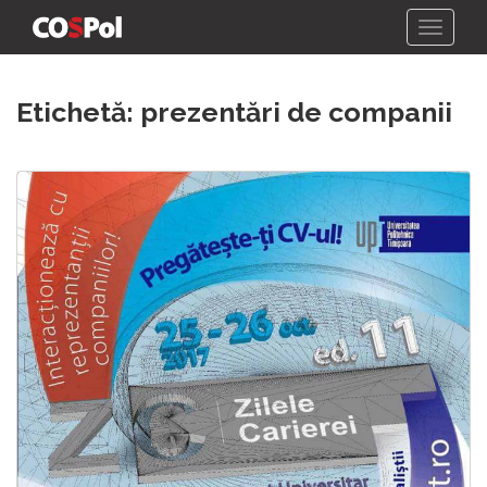
Skip
Etichetă:
prezentări de companii
to
content