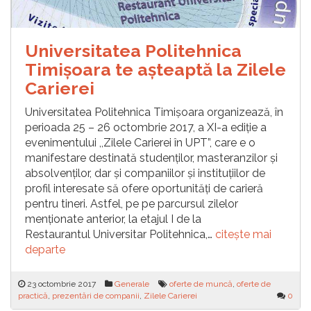
Universitatea Politehnica
Timișoara te așteaptă la Zilele
Carierei
Universitatea Politehnica Timişoara organizează, în
perioada 25 – 26 octombrie 2017, a XI-a ediţie a
evenimentului ,,Zilele Carierei în UPT”, care e o
manifestare destinată studenţilor, masteranzilor şi
absolvenţilor, dar şi companiilor și instituţiilor de
profil interesate să ofere oportunităţi de carieră
pentru tineri. Astfel, pe pe parcursul zilelor
menționate anterior, la etajul I de la
Restaurantul Universitar Politehnica,…
citește mai
departe
23 octombrie 2017
Generale
oferte de muncă
,
oferte de
practică
,
prezentări de companii
,
Zilele Carierei
0