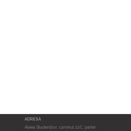
ADRESĂ
Aleea Studenților, căminul 22C, parter