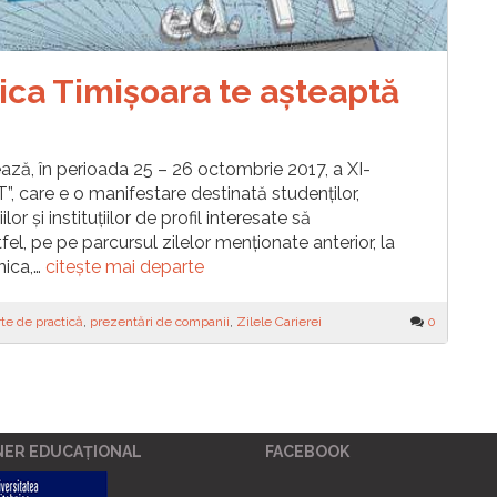
ica Timișoara te așteaptă
ază, în perioada 25 – 26 octombrie 2017, a XI-
PT”, care e o manifestare destinată studenţilor,
or și instituţiilor de profil interesate să
tfel, pe pe parcursul zilelor menționate anterior, la
nica,…
citește mai departe
rte de practică
,
prezentări de companii
,
Zilele Carierei
0
NER EDUCAȚIONAL
FACEBOOK