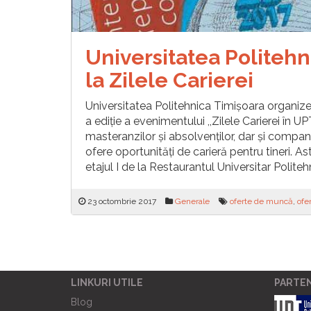
Universitatea Politehn
la Zilele Carierei
Universitatea Politehnica Timişoara organize
a ediţie a evenimentului ,,Zilele Carierei în U
masteranzilor şi absolvenţilor, dar şi companiil
ofere oportunităţi de carieră pentru tineri. As
etajul I de la Restaurantul Universitar Politeh
23 octombrie 2017
Generale
oferte de muncă
,
ofe
LINKURI UTILE
PARTE
Blog