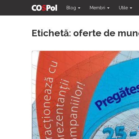
Blog
Membri
Utile
Skip
Etichetă:
oferte de mun
to
content