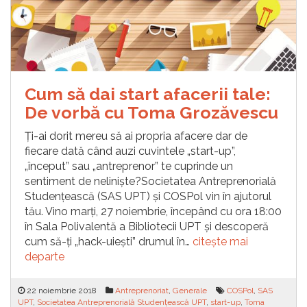
Cum să dai start afacerii tale:
De vorbă cu Toma Grozăvescu
Ți-ai dorit mereu să ai propria afacere dar de
fiecare dată când auzi cuvintele „start-up”,
„început” sau „antreprenor” te cuprinde un
sentiment de neliniște?Societatea Antreprenorială
Studențească (SAS UPT) și COSPol vin în ajutorul
tău. Vino marți, 27 noiembrie, începând cu ora 18:00
în Sala Polivalentă a Bibliotecii UPT și descoperă
cum să-ți „hack-uiești” drumul în…
citește mai
departe
22 noiembrie 2018
Antreprenoriat
,
Generale
COSPol
,
SAS
UPT
,
Societatea Antreprenorială Studențească UPT
,
start-up
,
Toma