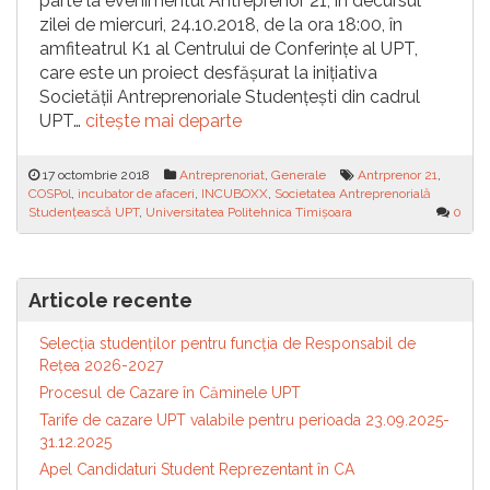
parte la evenimentul Antreprenor 21, în decursul
zilei de miercuri, 24.10.2018, de la ora 18:00, în
amfiteatrul K1 al Centrului de Conferințe al UPT,
care este un proiect desfășurat la inițiativa
Societății Antreprenoriale Studențești din cadrul
UPT…
citește mai departe
17 octombrie 2018
Antreprenoriat
,
Generale
Antrprenor 21
,
COSPol
,
incubator de afaceri
,
INCUBOXX
,
Societatea Antreprenorială
Studențească UPT
,
Universitatea Politehnica Timișoara
0
Articole recente
Selecția studenților pentru funcția de Responsabil de
Reţea 2026-2027
Procesul de Cazare în Căminele UPT
Tarife de cazare UPT valabile pentru perioada 23.09.2025-
31.12.2025
Apel Candidaturi Student Reprezentant în CA