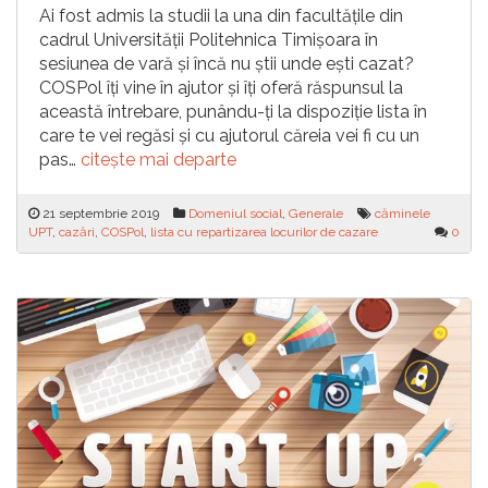
Ai fost admis la studii la una din facultățile din
cadrul Universității Politehnica Timișoara în
sesiunea de vară și încă nu știi unde ești cazat?
COSPol îți vine în ajutor și îți oferă răspunsul la
această întrebare, punându-ți la dispoziție lista în
care te vei regăsi și cu ajutorul căreia vei fi cu un
pas…
citește mai departe
21 septembrie 2019
Domeniul social
,
Generale
căminele
UPT
,
cazări
,
COSPol
,
lista cu repartizarea locurilor de cazare
0