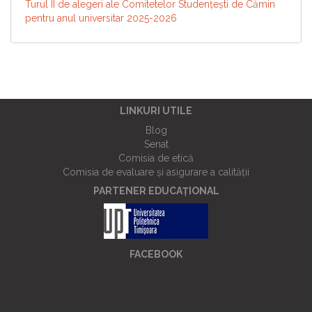
Turul II de alegeri ale Comitetelor Studențești de Cămin
pentru anul universitar 2025-2026
LINKURI UTILE
Blog
Senat
Comisia de etică
Comisia de evaluare și asigurare a calității
PARTENER EDUCAȚIONAL
FACEBOOK