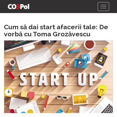
Skip
Cum să dai start afacerii tale: De
to
content
vorbă cu Toma Grozăvescu