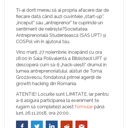
Ți-ai dorit mereu să ai propria afacere dar de
fiecare dată când auzi cuvintele „start-up”,
„început” sau „antreprenor” te cuprinde un
sentiment de neliniște?Societatea
Antreprenorială Studențească (SAS UPT) și
COSPol vin în ajutorul tău.
Vino marți, 27 noiembrie, începând cu ora
18:00 în Sala Polivalentă a Bibliotecii UPT și
descoperă cum să-ți „hack-uiești” drumul în
lumea antreprenoriatului, alături de Toma
Grozăvescu, fondatorul primei agenții de
growth hacking din Romania.
ATENTIE! Locurile sunt LIMITATE, iar pentru
a-ți asigura participarea la eveniment te
rugăm să completezi acest
formular
până
luni, 26.11.2018, ora 20:00.