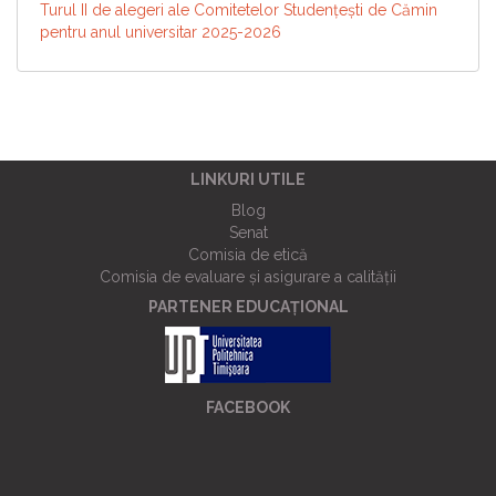
Turul II de alegeri ale Comitetelor Studențești de Cămin
pentru anul universitar 2025-2026
LINKURI UTILE
Blog
Senat
Comisia de etică
Comisia de evaluare și asigurare a calității
PARTENER EDUCAȚIONAL
FACEBOOK