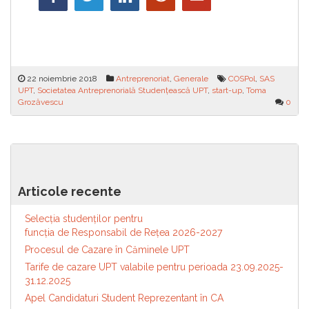
22 noiembrie 2018
Antreprenoriat
,
Generale
COSPol
,
SAS
UPT
,
Societatea Antreprenorială Studențească UPT
,
start-up
,
Toma
Grozăvescu
0
Navigare
Evalurea procesului didactic din
Depune-ți și tu dosarul pentru
UPT de către studenți este în
bursele sociale speciale și
în
plină desfășurare
ajutoarele sociale speciale
articole
Articole recente
acordate de către Universitatea
Politehnica Timișoara
Selecția studenților pentru
funcția de Responsabil de Reţea 2026-2027
Procesul de Cazare în Căminele UPT
Tarife de cazare UPT valabile pentru perioada 23.09.2025-
31.12.2025
Apel Candidaturi Student Reprezentant în CA