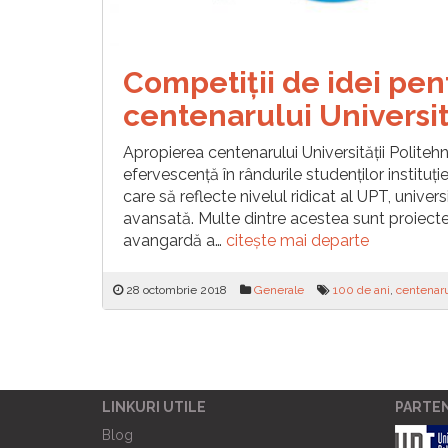
Competiții de idei pen
centenarului Universit
Apropierea centenarului Universității Politeh
efervescență în rândurile studenților instituți
care să reflecte nivelul ridicat al UPT, univer
avansată. Multe dintre acestea sunt proiec
avangardă a…
citește mai departe
28 octombrie 2018
Generale
100 de ani
,
centenar
LINKURI UTILE
PARTE
Blog