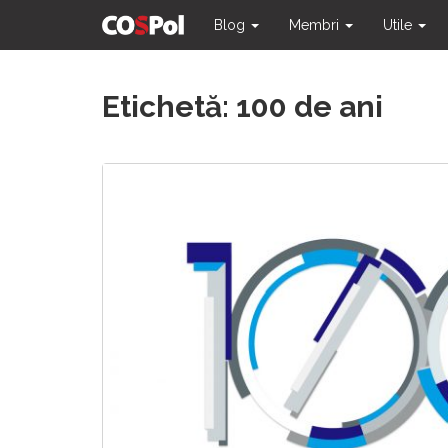
Blog
Membri
Utile
Skip
Etichetă:
100 de ani
to
content