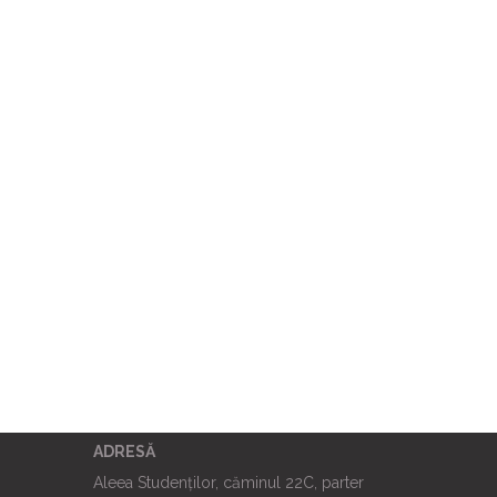
ADRESĂ
Aleea Studenților, căminul 22C, parter