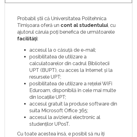
Probabil știi că Universitatea Politehnica
Timișoara oferă un
cont al studentului
, cu
ajutorul căruia poți benefica de următoarele
facilități
:
accesul la o căsuță de e-mail;
posibilitatea de utilizare a
calculatoarelor din cadrul Bibliotecii
UPT (BUPT), cu acces la Internet și la
resursele UPT;
posibilitatea de utilizare a rețelei WiFi
Eduroam, disponibilă în cele mai multe
din locațiile UPT;
accesul gratuit la produse software din
suita Microsoft Office 365;
accesul la avizierul electronic al
studenților UPosT.
Cu toate acestea însă, e posibil să nu îți