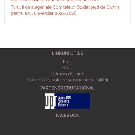
Turul II de alegeri ale Comitetelor Studențești de Cămin
pentru anul universitar 2025-2026
LINKURI UTILE
Blog
Senat
Comisia de etică
Comisia de evaluare și asigurare a calității
PARTENER EDUCAȚIONAL
FACEBOOK