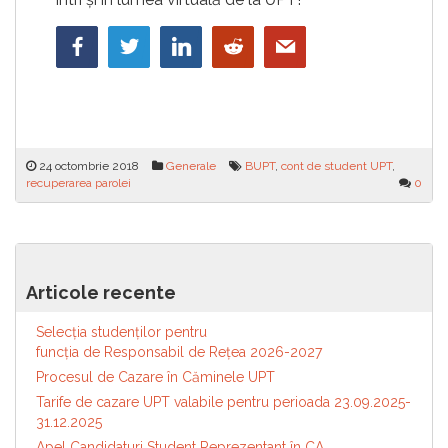
24 octombrie 2018
Generale
BUPT
,
cont de student UPT
,
recuperarea parolei
0
Navigare
Explorează tainele afacerilor cu
Competiții de idei pentru
ANTRPRENOR 21
aniversarea centenarului
în
Articole recente
Universității Politehnica
articole
Timișoara
Selecția studenților pentru
funcția de Responsabil de Reţea 2026-2027
Procesul de Cazare în Căminele UPT
Tarife de cazare UPT valabile pentru perioada 23.09.2025-
31.12.2025
Apel Candidaturi Student Reprezentant în CA