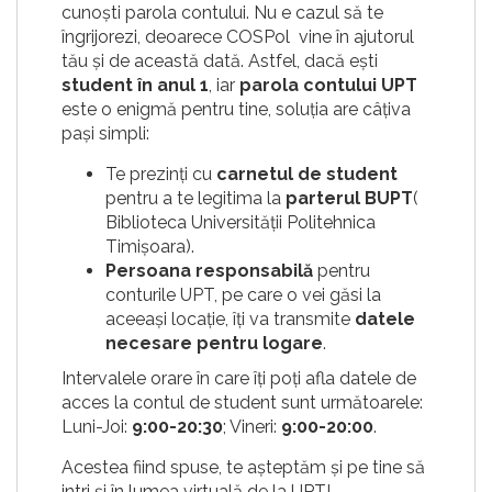
cunoști parola contului. Nu e cazul să te
îngrijorezi, deoarece COSPol vine în ajutorul
tău și de această dată. Astfel, dacă ești
student în anul 1
, iar
parola contului UPT
este o enigmă pentru tine, soluția are câțiva
pași simpli:
Te prezinți cu
carnetul de student
pentru a te legitima la
parterul BUPT
(
Biblioteca Universității Politehnica
Timișoara).
Persoana responsabilă
pentru
conturile UPT, pe care o vei găsi la
aceeași locație, îți va transmite
datele
necesare pentru logare
.
Intervalele orare în care îți poți afla datele de
acces la contul de student sunt următoarele:
Luni-Joi:
9:00-20:30
; Vineri:
9:00-20:00
.
Acestea fiind spuse, te așteptăm și pe tine să
intri și în lumea virtuală de la UPT!