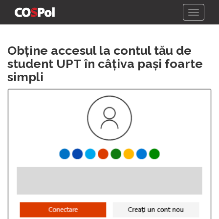
Skip
Obține accesul la contul tău de
to
content
student UPT în câțiva pași foarte
simpli