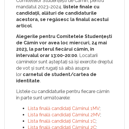
Comitetelor Studențești de Cămin, pentru
mandatul 2023-2024,
listele finale cu
candidații, alături de candidaturile
acestora, se regăsesc la finalul acestui
articol
.
Alegerile pentru Comitetele Studențești
de Cămin vor avea loc miercuri, 24 mai
2023, la parterul fiecărui cămin, în
intervalul orar 13:00-20:00
. Locatarii
căminelor sunt așteptați să își exercite dreptul
de vot și sunt rugați să aibă asupra
lor
carnetul de student/cartea de
identitate
.
Listele cu candidaturile pentru fiecare cămin
în parte sunt următoarele:
Lista finală candidați Căminul 1MV
;
Lista finală candidați Căminul 2MV
;
Lista finală candidați Căminul 1C
;
Lista finală candidați Căminul 2C
;