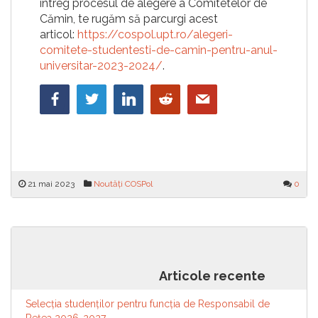
întreg procesul de alegere a Comitetelor de
Cămin, te rugăm să parcurgi acest
articol:
https://cospol.upt.ro/alegeri-
comitete-studentesti-de-camin-pentru-anul-
universitar-2023-2024/
.
21 mai 2023
Noutăți COSPol
0
Navigare
Candidaturi depuse și informații
Rezultatele primului tur de
suplimentare despre alegerile
alegeri pentru Comitetele
în
Comitetelor Studențești de
Studențești de Cămin
articole
Articole recente
Cămin
Selecția studenților pentru funcția de Responsabil de