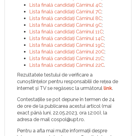
Lista finală candidați Căminul 4C
;
Lista finală candidați Căminul 7C
;
Lista finală candidați Căminul 8C
;
Lista finală candidați Căminul 9C
;
Lista finală candidați Căminul 11C
;
Lista finală candidați Căminul 14C
;
Lista finală candidați Căminul 19C
;
Lista finală candidați Căminul 20C
;
Lista finală candidați Căminul 21C
;
Lista finală candidați Căminul 22C
.
Rezultatele testului de verificare a
cunoștiințelor pentru responsabilii de rețea de
internet și TV se regăsesc la următorul
link
.
Contestațiile se pot depune în termen de 24
de ore de la publicarea acestui articol (mai
exact până luni, 22.05.2023, ora 12:00), la
adresa de mail cospol@upt.ro.
Pentru a afla mai multe informații despre