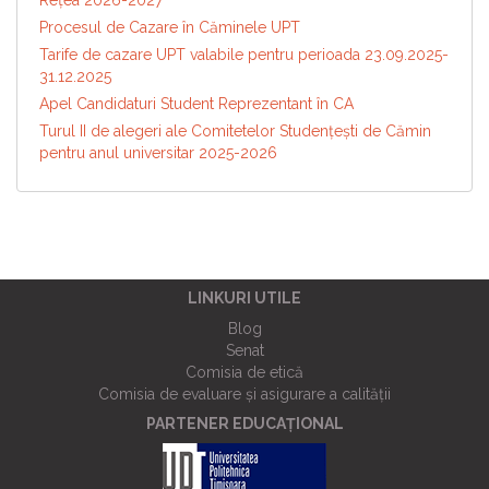
Reţea 2026-2027
Procesul de Cazare în Căminele UPT
Tarife de cazare UPT valabile pentru perioada 23.09.2025-
31.12.2025
Apel Candidaturi Student Reprezentant în CA
Turul II de alegeri ale Comitetelor Studențești de Cămin
pentru anul universitar 2025-2026
LINKURI UTILE
Blog
Senat
Comisia de etică
Comisia de evaluare și asigurare a calității
PARTENER EDUCAȚIONAL