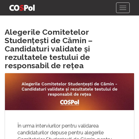
Skip
Alegerile Comitetelor
to
content
Studențești de Cămin –
Candidaturi validate și
rezultatele testului de
responsabil de rețea
În urma interviurilor pentru validarea
candidaturilor depuse pentru alegerile