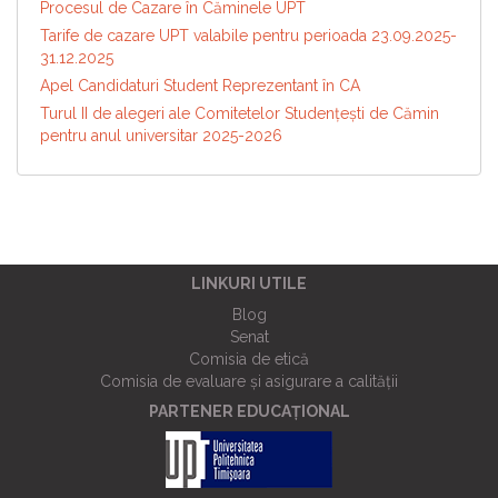
Procesul de Cazare în Căminele UPT
Tarife de cazare UPT valabile pentru perioada 23.09.2025-
31.12.2025
Apel Candidaturi Student Reprezentant în CA
Turul II de alegeri ale Comitetelor Studențești de Cămin
pentru anul universitar 2025-2026
LINKURI UTILE
Blog
Senat
Comisia de etică
Comisia de evaluare și asigurare a calității
PARTENER EDUCAȚIONAL