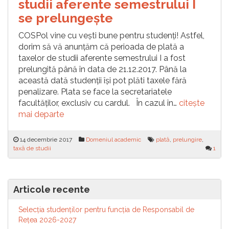
studii aferente semestrului I
se prelungește
COSPol vine cu vești bune pentru studenți! Astfel,
dorim să vă anunțăm că perioada de plată a
taxelor de studii aferente semestrului I a fost
prelungită până în data de 21.12.2017. Până la
această dată studenții își pot plăti taxele fără
penalizare. Plata se face la secretariatele
facultăților, exclusiv cu cardul. În cazul în…
citește
mai departe
14 decembrie 2017
Domeniul academic
plată
,
prelungire
,
taxă de studii
1
Articole recente
Selecția studenților pentru funcția de Responsabil de
Reţea 2026-2027