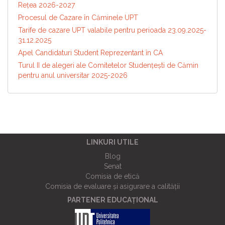
Reţea 2026-2027
Procesul de Cazare în Căminele UPT
Tarife de cazare UPT valabile pentru perioada 23.09.2025-
31.12.2025
Apel Candidaturi Student Reprezentant în CA
Turul II de alegeri ale Comitetelor Studențești de Cămin
pentru anul universitar 2025-2026
LINKURI UTILE
Blog
Senat
Comisia de etică
Comisia de evaluare și asigurare a calității
PARTENER EDUCAȚIONAL