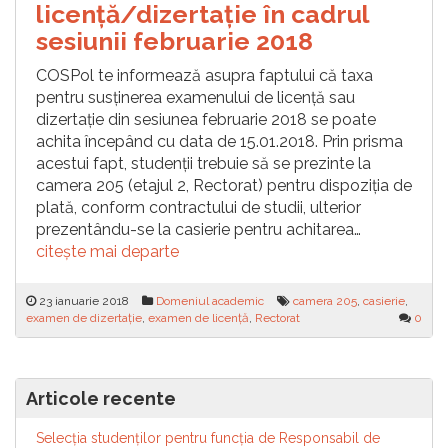
licență/dizertație în cadrul
sesiunii februarie 2018
COSPol te informează asupra faptului că taxa
pentru susținerea examenului de licență sau
dizertație din sesiunea februarie 2018 se poate
achita începând cu data de 15.01.2018. Prin prisma
acestui fapt, studenții trebuie să se prezinte la
camera 205 (etajul 2, Rectorat) pentru dispoziția de
plată, conform contractului de studii, ulterior
prezentându-se la casierie pentru achitarea…
citește mai departe
23 ianuarie 2018
Domeniul academic
camera 205
,
casierie
,
examen de dizertație
,
examen de licență
,
Rectorat
0
Articole recente
Selecția studenților pentru funcția de Responsabil de