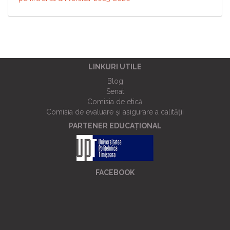
LINKURI UTILE
Blog
Senat
Comisia de etică
Comisia de evaluare și asigurare a calității
PARTENER EDUCAȚIONAL
FACEBOOK