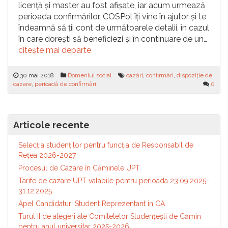
licență și master au fost afișate, iar acum urmează
perioada confirmărilor. COSPol îți vine în ajutor și te
îndeamnă să ții cont de următoarele detalii, în cazul
în care dorești să beneficiezi și în continuare de un…
citește mai departe
30 mai 2018
Domeniul social
cazări
,
confirmări
,
dispoziție de
cazare
,
perioadă de confirmări
0
Articole recente
Selecția studenților pentru funcția de Responsabil de
Reţea 2026-2027
Procesul de Cazare în Căminele UPT
Tarife de cazare UPT valabile pentru perioada 23.09.2025-
31.12.2025
Apel Candidaturi Student Reprezentant în CA
Turul II de alegeri ale Comitetelor Studențești de Cămin
pentru anul universitar 2025-2026