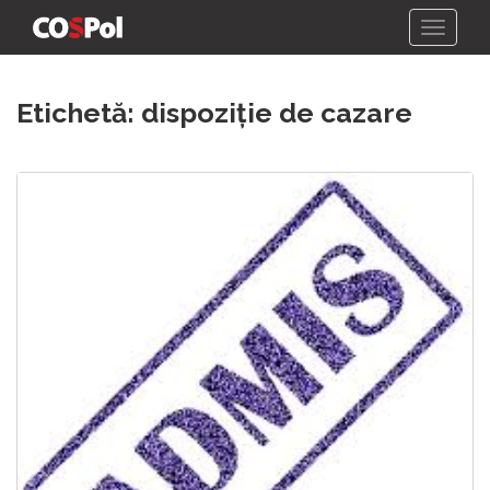
Skip
Etichetă:
dispoziție de cazare
to
content