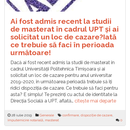
Ai fost admis recent la studii
de masterat în cadrul UPT și ai
solicitat un loc de cazare?Iată
ce trebuie să faci în perioada
următoare!
Dacă ai fost recent admis la studii de masterat în
cadrul Universității Politehnica Timișoara și ai
solicitat un loc de cazare pentru anul universitar
2019-2020, în următoarea perioadă trebuie să îți
ridici dispoziția de cazare. Ce trebuie să faci pentru
asta? E simplu! Te prezinți cu actul de identitate la
Direcția Socială a UPT, aflată…
citește mai departe
28 iulie 2019
Generale
confirmare
,
dispoziție de cazare
,
împuternicire notarială
,
masterat
0