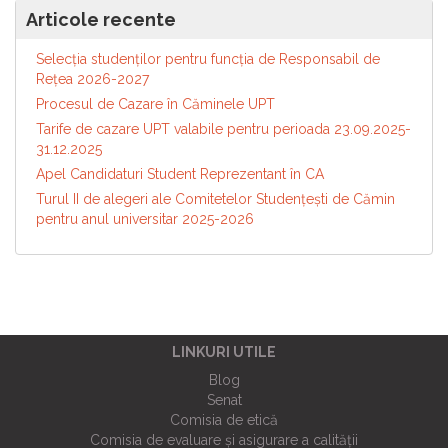
Articole recente
Selecția studenților pentru funcția de Responsabil de
Reţea 2026-2027
Procesul de Cazare în Căminele UPT
Tarife de cazare UPT valabile pentru perioada 23.09.2025-
31.12.2025
Apel Candidaturi Student Reprezentant în CA
Turul II de alegeri ale Comitetelor Studențești de Cămin
pentru anul universitar 2025-2026
LINKURI UTILE
Blog
Senat
Comisia de etică
Comisia de evaluare și asigurare a calității