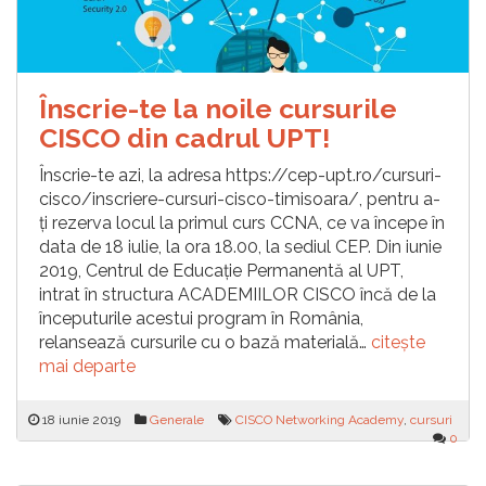
Înscrie-te la noile cursurile
CISCO din cadrul UPT!
Înscrie-te azi, la adresa https://cep-upt.ro/cursuri-
cisco/inscriere-cursuri-cisco-timisoara/, pentru a-
ți rezerva locul la primul curs CCNA, ce va începe în
data de 18 iulie, la ora 18.00, la sediul CEP. Din iunie
2019, Centrul de Educație Permanentă al UPT,
intrat în structura ACADEMIILOR CISCO încă de la
începuturile acestui program în România,
relansează cursurile cu o bază materială…
citește
mai departe
18 iunie 2019
Generale
CISCO Networking Academy
,
cursuri
0