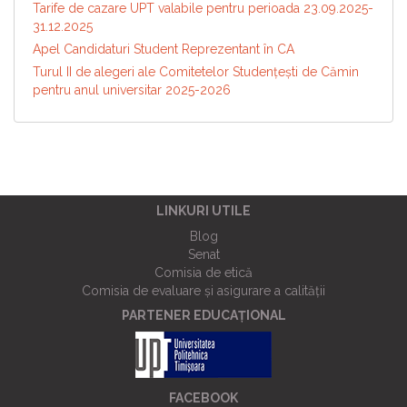
Tarife de cazare UPT valabile pentru perioada 23.09.2025-
31.12.2025
Apel Candidaturi Student Reprezentant în CA
Turul II de alegeri ale Comitetelor Studențești de Cămin
pentru anul universitar 2025-2026
LINKURI UTILE
Blog
Senat
Comisia de etică
Comisia de evaluare și asigurare a calității
PARTENER EDUCAȚIONAL
FACEBOOK