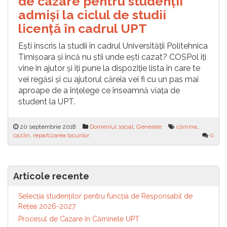
de cazare pentru studenții
admiși la ciclul de studii
licență în cadrul UPT
Ești înscris la studii în cadrul Universității Politehnica
Timișoara și încă nu știi unde ești cazat? COSPol îți
vine în ajutor și îți pune la dispoziție lista în care te
vei regăsi și cu ajutorul căreia vei fi cu un pas mai
aproape de a înțelege ce înseamnă viața de
student la UPT.
20 septembrie 2018
Domeniul social
,
Generale
cămine
,
cazări
,
repartizarea locurilor
0
Articole recente
Selecția studenților pentru funcția de Responsabil de
Reţea 2026-2027
Procesul de Cazare în Căminele UPT