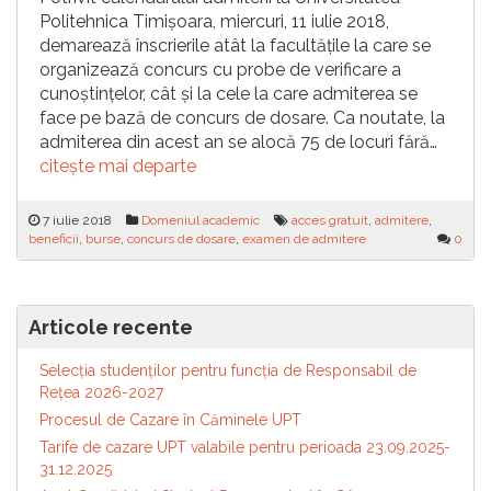
Politehnica Timișoara, miercuri, 11 iulie 2018,
demarează înscrierile atât la facultățile la care se
organizează concurs cu probe de verificare a
cunoștințelor, cât și la cele la care admiterea se
face pe bază de concurs de dosare. Ca noutate, la
admiterea din acest an se alocă 75 de locuri fără…
citește mai departe
7 iulie 2018
Domeniul academic
acces gratuit
,
admitere
,
beneficii
,
burse
,
concurs de dosare
,
examen de admitere
0
Articole recente
Selecția studenților pentru funcția de Responsabil de
Reţea 2026-2027
Procesul de Cazare în Căminele UPT
Tarife de cazare UPT valabile pentru perioada 23.09.2025-
31.12.2025