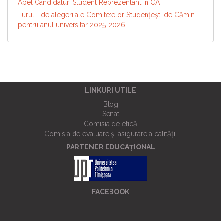
Apel Candidaturi Student Reprezentant în CA
Turul II de alegeri ale Comitetelor Studențești de Cămin
pentru anul universitar 2025-2026
LINKURI UTILE
Blog
Senat
Comisia de etică
Comisia de evaluare și asigurare a calității
PARTENER EDUCAȚIONAL
FACEBOOK