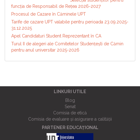
Selecția studenților pentru
funcția de Responsabil de Reţea 2026-2027
Procesul de Cazare în Căminele UPT
Tarife de cazare UPT valabile pentru perioada 23.09.2025-
31.12.2025
Apel Candidaturi Student Reprezentant în CA
Turul II de alegeri ale Comitetelor Studențești de Cămin
pentru anul universitar 2025-2026
LINKURI UTILE
Blog
Senat
Comisia de etică
Comisia de evaluare și asigurare a calității
PARTENER EDUCAȚIONAL