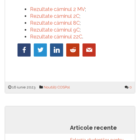
Rezultate căminul 2 MV
;
Rezultate căminul 2C
;
Rezultate căminul 8C
;
Rezultate căminul 9C
;
Rezultate căminul 22C
.
16 iunie 2023
Noutăți COSPol
0
Navigare
Alegerile Comitetelor
Informații cazare și servicii
Studențești de Cămin (turul II) –
sociale pentru anul universitar
în
Candidaturi validate și
2023 – 2024
articole
Articole recente
rezultatele testului de
responsabil de rețea