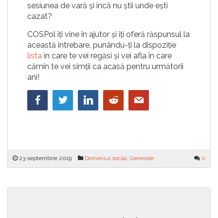
sesiunea de vară și încă nu știi unde ești
cazat?
COSPol îți vine în ajutor și îți oferă răspunsul la
această întrebare, punându-ți la dispoziție
lista
în care te vei regăsi și vei afla în care
cămin te vei simții ca acasă pentru următorii
ani!
23 septembrie 2019
Domeniul social
,
Generale
0
Navigare
Repartizarea finală a locurilor de
Calendarul alegerilor
cazare pentru studenții admiși în
responsabililor de rețea ai
în
sesiunea de vară la ciclul de
căminelor