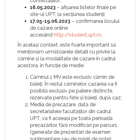
contestațiilor;
16.05.2023
– afișarea listelor finale pe
site-ul UPT, la secțiunea studenți;
17.05-19.06.2023
– confirmarea locului
de cazare online
accesând
http://student.upt.ro
.
În același context, este foarte important să
menționăm următoarele detalii cu privire la
cămine și la modalitate de cazare în cadrul
acestora, în funcție de medie:
Căminul 1 MV este exclusiv cămin de
băieţi. În restul căminelor, cazarea va fi
posibilă exclusiv pe paliere distincte,
rezervate pentru fete și băieți, după caz;
Media de precazare, dată de
secretariatele facultăților din cadrul
UPT, va fi aceeași pe toată perioada
precazărilor, fără modificări pe parcurs
(generate de prezentări de examen
suplimentare sau de măriri de note);