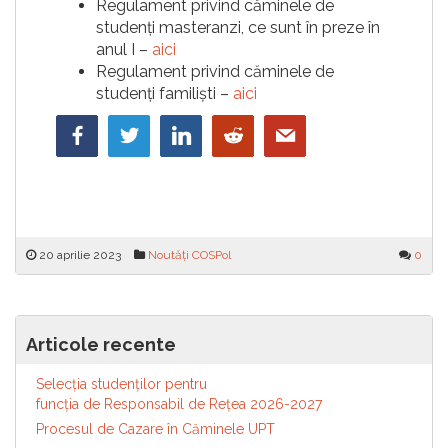
Regulament privind căminele de
studenți masteranzi, ce sunt în preze în
anul I –
aici
Regulament privind căminele de
studenți familiști –
aici
20 aprilie 2023
Noutăți COSPol
0
Navigare
Hackathon in4it_UAB
Alegeri Comitete Studențești de
Articole recente
Cămin pentru anul universitar
în
2023-2024
articole
Selecția studenților pentru
funcția de Responsabil de Reţea 2026-2027
Procesul de Cazare în Căminele UPT