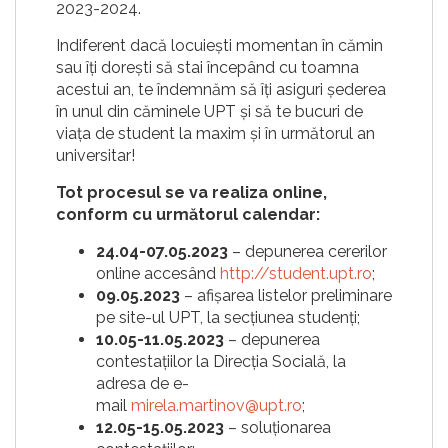
2023-2024.
Indiferent dacă locuiești momentan în cămin
sau îți dorești să stai începând cu toamna
acestui an, te îndemnăm să îți asiguri șederea
în unul din căminele UPT și să te bucuri de
viața de student la maxim și în următorul an
universitar!
Tot procesul se va realiza online,
conform cu următorul calendar:
24.04-07.05.2023
– depunerea cererilor
online accesând
http://student.upt.ro
;
09.05.2023
– afișarea listelor preliminare
pe site-ul UPT, la secțiunea studenți;
10.05-11.05.2023
– depunerea
contestațiilor la Direcția Socială, la
adresa de e-
mail
mirela.martinov@upt.ro
;
12.05-15.05.2023
– soluționarea