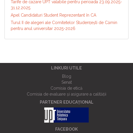
Tarife de cazare UPT valabile pentru perioada 23.09.2025-
31.12.2025
Apel Candidaturi Student Reprezentant în CA
Turul II de alegeri ale Comitetelor Studențești de Cămin
pentru anul universitar 2025-2026
LINKURI UTILE
Blog
Senat
Comisia de etică
Comisia de evaluare și asigurare a calității
PARTENER EDUCAȚIONAL
FACEBOOK