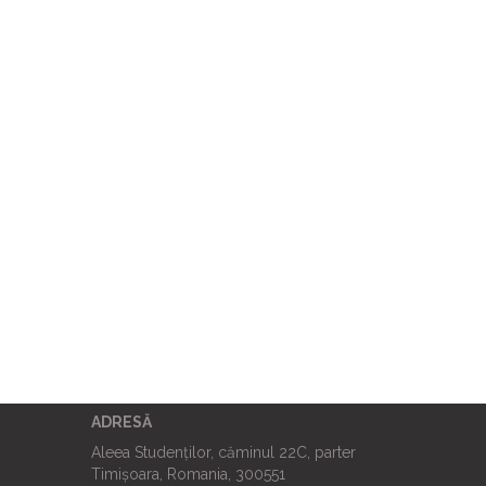
ADRESĂ
Aleea Studenților, căminul 22C, parter
Timișoara, Romania, 300551