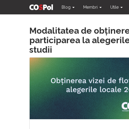
Blog
Membri
Utile
Skip
Modalitatea de obținere 
to
content
participarea la alegeril
studii