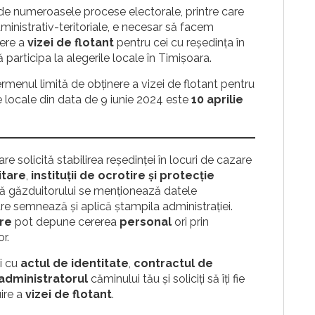
de numeroasele procese electorale, printre care
administrativ-teritoriale, e necesar să facem
nere a
vizei de flotant
pentru cei cu reședința în
ă participa la alegerile locale în Timișoara.
ermenul limită de obținere a vizei de flotant pentru
le locale din data de 9 iunie 2024 este
10 aprilie
re solicită stabilirea reşedinței în locuri de cazare
itare
,
instituții de ocrotire şi protecție
nată găzduitorului se menționează datele
are semnează şi aplică ştampila administrației.
re
pot depune cererea
personal
ori prin
r.
i cu
actul de identitate
,
contractul de
administratorul
căminului tău și soliciți să îți fie
uire a
vizei de flotant
.