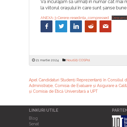
Vă încurajăm să urmați în număr cât mai m
la viitorul orașului în care sunt șanse bune
ANEXA-3-Cerere-resedinta_compressed
Descarc
21 martie 2024
Noutăți COSPol
Navigare
Apel Candidaturi Studenți Reprezentanți în Consiliul 
Administrație, Comisia de Evaluare și Asigurare a Calită
în
și Comisia de Etică Universitară a UPT
articole
LINKURI UTILE
PARTE
Blog
Senat