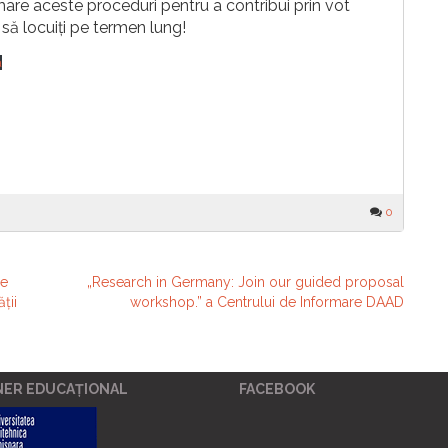
are aceste proceduri pentru a contribui prin vot
 să locuiți pe termen lung!
ă
0
de
„Research in Germany: Join our guided proposal
ții
workshop.” a Centrului de Informare DAAD
NER EDUCAȚIONAL
FACEBOOK