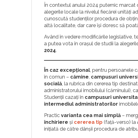
În contextul anului 2024 puternic marcat 
alegerile locale la nivelul fiecărei unităţi 
cunoscută studenților procedura de obți
altă localitate, dar care își doresc să poat
Având în vedere modificările legislative, t
a putea vota în orașul de studii la alegeri
2024
.
În caz excepțional
, pentru persoanele ca
în comun –
cămine
,
campusuri univers
socială
, la rubrica din cererea tip desti
administratorului imobilului (căminului), c
Studenții cazați în
campusuri universita
intermediul administratorilor
imobilelo
Practic
varianta cea mai simplă
– merg
închiriere
și
cererea tip
(față-verso) la
inițiată de către dânșii procedura de atrib