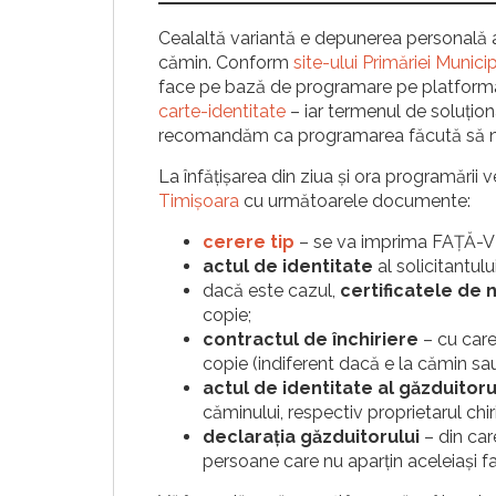
Cealaltă variantă e depunerea personală a c
cămin. Conform
site-ului Primăriei Munici
face pe bază de programare pe platform
carte-identitate
– iar termenul de soluționa
recomandăm ca programarea făcută să 
La înfățișarea din ziua și ora programării 
Timișoara
cu următoarele documente:
cerere tip
– se va imprima FAŢĂ-VE
actul de identitate
al solicitantului
dacă este cazul,
certificatele de 
copie;
contractul de închiriere
– cu care
copie (indiferent dacă e la cămin sau 
actul de identitate al găzduitoru
căminului, respectiv proprietarul chiri
declarația găzduitorului
– din car
persoane care nu aparţin aceleiaşi fam