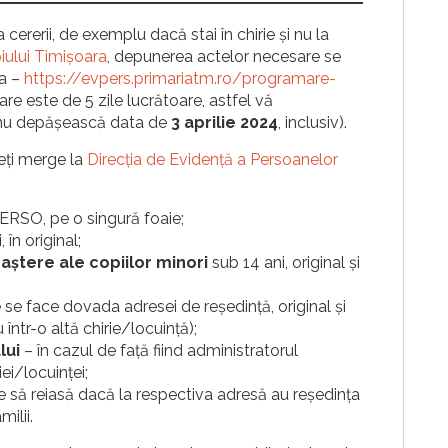
ererii, de exemplu dacă stai în chirie și nu la
piului Timișoara
, depunerea actelor necesare se
a –
https://evpers.primariatm.ro/programare-
re este de 5 zile lucrătoare, astfel vă
nu depășească data de
3 aprilie 2024
, inclusiv).
veți merge la
Direcția de Evidență a Persoanelor
RSO, pe o singură foaie;
, în original;
naştere ale copiilor minori
sub 14 ani, original şi
 se face dovada adresei de reşedinţă, original şi
într-o altă chirie/locuință);
lui
– în cazul de față fiind administratorul
ei/locuinței;
e să reiasă dacă la respectiva adresă au reşedinţa
ilii.