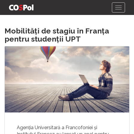
Skip
Mobilități de stagiu în Franța
to
content
pentru studenții UPT
Agenția Universitară a Francofoniei și