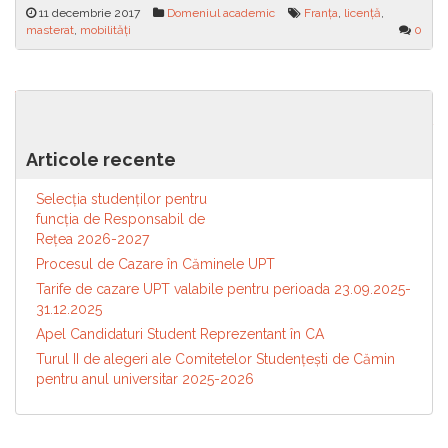
11 decembrie 2017
Domeniul academic
Franța
,
licență
,
masterat
,
mobilități
0
Navigare
Învață cum să îți construiești
Calendarul alegerilor parțiale
propriul site într-un mod
pentru funcțiile de reprezentant
în
profesionist
al studenților în Senatul
articole
Articole recente
Universității Politehnica
Timișoara și în consiliile
Selecția studenților pentru
facultăților din cadrul UPT
funcția de Responsabil de
Reţea 2026-2027
Procesul de Cazare în Căminele UPT
Tarife de cazare UPT valabile pentru perioada 23.09.2025-
31.12.2025
Apel Candidaturi Student Reprezentant în CA
Turul II de alegeri ale Comitetelor Studențești de Cămin
pentru anul universitar 2025-2026