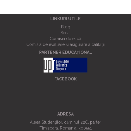
LINKURI UTILE
Blog
Senat
Comisia de etică
Comisia de evaluare și asigurare a calității
PARTENER EDUCAȚIONAL
FACEBOOK
ADRESĂ
Aleea Studenților, căminul 22C, parter
Timișoara, Romania, 300551