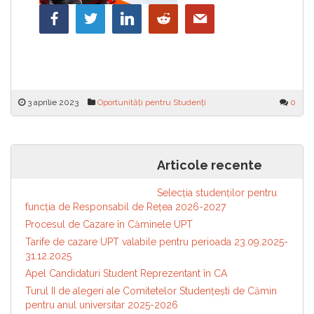
3 aprilie 2023
Oportunități pentru Studenți
0
Navigare
Programul de Burse și Premii
Hackathon in4it_UAB
Articole recente
„Henri Coandă” pentru elevi și
în
studenți
articole
Selecția studenților pentru
funcția de Responsabil de Reţea 2026-2027
Procesul de Cazare în Căminele UPT
Tarife de cazare UPT valabile pentru perioada 23.09.2025-
31.12.2025
Apel Candidaturi Student Reprezentant în CA
Turul II de alegeri ale Comitetelor Studențești de Cămin
pentru anul universitar 2025-2026