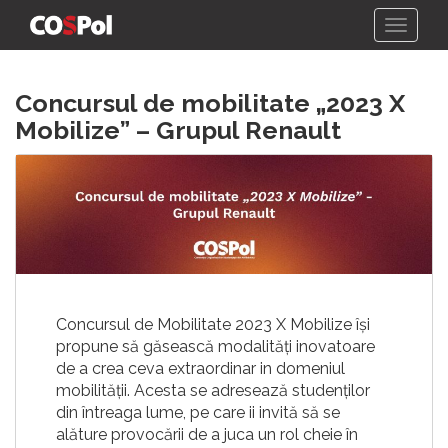
Skip
Concursul de mobilitate „2023 X
to
content
Mobilize” – Grupul Renault
Concursul de Mobilitate 2023 X Mobilize își
propune să găsească modalități inovatoare
de a crea ceva extraordinar in domeniul
mobilității. Acesta se adresează studenților
din întreaga lume, pe care ii invită să se
alăture provocării de a juca un rol cheie în