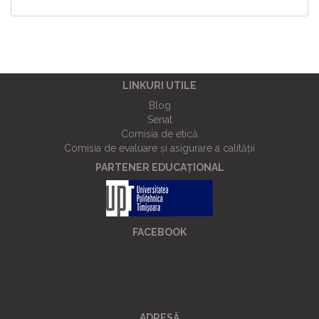
LINKURI UTILE
Blog
Senat
Comisia de etică
Comisia de evaluare și asigurare a calității
PARTENER EDUCAȚIONAL
FACEBOOK
ADRESĂ